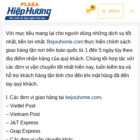
Skip
Main
Sea
MENU
to
Menu
content
Với mục tiêu mang lại cho người dùng những dịch vụ tốt
nhất, tiện lợi nhất.
Bejouhome.com
thực hiện chính sách
giao hàng tận nơi trên toàn quốc từ 1 đến 5 ngày tùy theo
địa điểm nhận hàng của quý khách. Chúng tôi hợp tác với
các đơn vị vận chuyển tốt nhất hiện nay, luôn kiểm tra và
hỗ trợ khách hàng tận tình cho đến khi mặt hàng đã đến
tay quý khách.
I. Các đơn vị giao hàng tại
bejouhome.com
.
– Viettel Post
– Vietnam Post
– J&T Express
– Grap Express
– Các đơn vị vận chuyển khác