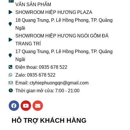
VẤN SẢN PHẨM
SHOWROOM HIỆP HƯƠNG PLAZA
18 Quang Trung, P. Lê Hồng Phong, TP. Quảng
Ngãi
SHOWROOM HIỆP HƯƠNG NGÓI GỐM ĐÁ
TRANG TRÍ
17 Quang Trung, P. Lê Hồng Phong, TP. Quảng
Ngãi
Điện thoại: 0935 678 522
Zalo: 0935 678 522
Email: ctyhiephuongqn@gmail.com
Thời gian mở cửa: 7:00 - 21:00
F
Y
E
a
o
n
c
u
v
e
t
e
HỖ TRỢ KHÁCH HÀNG
b
u
l
o
b
o