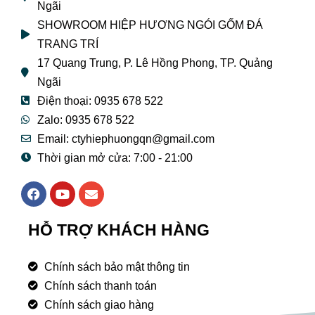
Ngãi
SHOWROOM HIỆP HƯƠNG NGÓI GỐM ĐÁ
TRANG TRÍ
17 Quang Trung, P. Lê Hồng Phong, TP. Quảng
Ngãi
Điện thoại: 0935 678 522
Zalo: 0935 678 522
Email: ctyhiephuongqn@gmail.com
Thời gian mở cửa: 7:00 - 21:00
F
Y
E
a
o
n
c
u
v
e
t
e
HỖ TRỢ KHÁCH HÀNG
b
u
l
o
b
o
o
e
p
Chính sách bảo mật thông tin
k
e
Chính sách thanh toán
Chính sách giao hàng