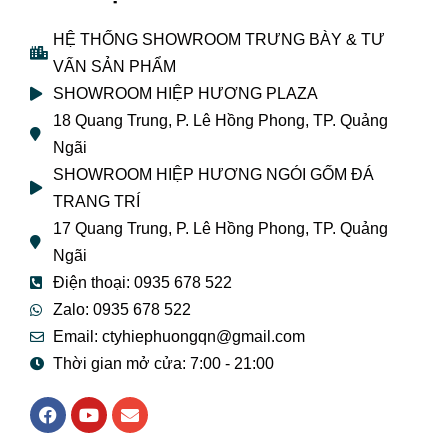
HỆ THỐNG SHOWROOM TRƯNG BÀY & TƯ
VẤN SẢN PHẨM
SHOWROOM HIỆP HƯƠNG PLAZA
18 Quang Trung, P. Lê Hồng Phong, TP. Quảng
Ngãi
SHOWROOM HIỆP HƯƠNG NGÓI GỐM ĐÁ
TRANG TRÍ
17 Quang Trung, P. Lê Hồng Phong, TP. Quảng
Ngãi
Điện thoại: 0935 678 522
Zalo: 0935 678 522
Email: ctyhiephuongqn@gmail.com
Thời gian mở cửa: 7:00 - 21:00
F
Y
E
a
o
n
c
u
v