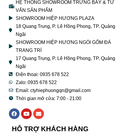
HỆ THỐNG SHOWROOM TRƯNG BÀY & TƯ
VẤN SẢN PHẨM
SHOWROOM HIỆP HƯƠNG PLAZA
18 Quang Trung, P. Lê Hồng Phong, TP. Quảng
Ngãi
SHOWROOM HIỆP HƯƠNG NGÓI GỐM ĐÁ
TRANG TRÍ
17 Quang Trung, P. Lê Hồng Phong, TP. Quảng
Ngãi
Điện thoại: 0935 678 522
Zalo: 0935 678 522
Email: ctyhiephuongqn@gmail.com
Thời gian mở cửa: 7:00 - 21:00
F
Y
E
a
o
n
c
u
v
e
t
e
HỖ TRỢ KHÁCH HÀNG
b
u
l