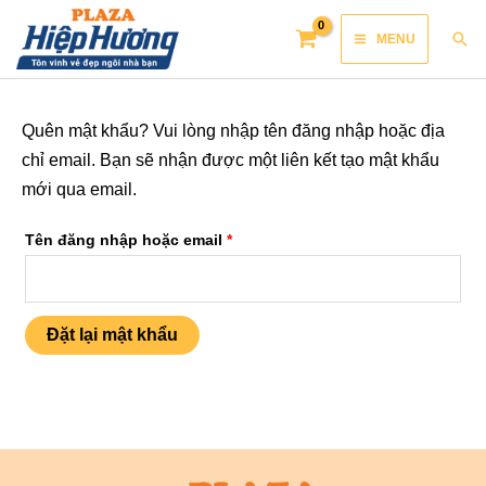
Skip
Main
Sea
MENU
to
Menu
content
Bắt
Quên mật khẩu? Vui lòng nhập tên đăng nhập hoặc địa
buộc
chỉ email. Bạn sẽ nhận được một liên kết tạo mật khẩu
mới qua email.
Tên đăng nhập hoặc email
*
Đặt lại mật khẩu