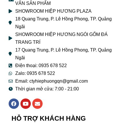
VẤN SẢN PHẨM
SHOWROOM HIỆP HƯƠNG PLAZA
18 Quang Trung, P. Lê Hồng Phong, TP. Quảng
Ngãi
SHOWROOM HIỆP HƯƠNG NGÓI GỐM ĐÁ
TRANG TRÍ
17 Quang Trung, P. Lê Hồng Phong, TP. Quảng
Ngãi
Điện thoại: 0935 678 522
Zalo: 0935 678 522
Email: ctyhiephuongqn@gmail.com
Thời gian mở cửa: 7:00 - 21:00
F
Y
E
a
o
n
c
u
v
e
t
e
HỖ TRỢ KHÁCH HÀNG
b
u
l
o
b
o