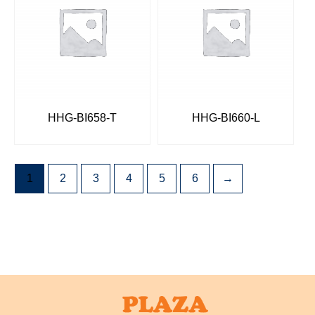
HHG-BI658-T
HHG-BI660-L
1
2
3
4
5
6
→