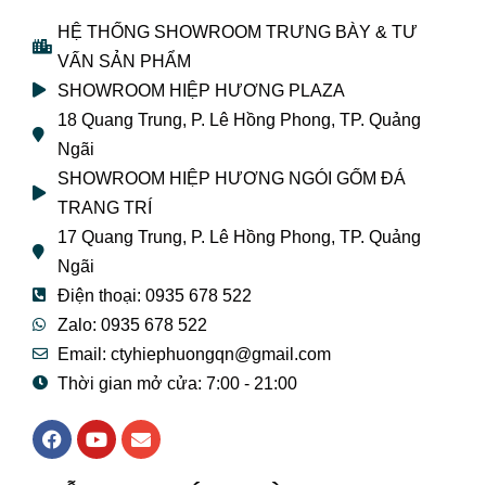
HỆ THỐNG SHOWROOM TRƯNG BÀY & TƯ
VẤN SẢN PHẨM
SHOWROOM HIỆP HƯƠNG PLAZA
18 Quang Trung, P. Lê Hồng Phong, TP. Quảng
Ngãi
SHOWROOM HIỆP HƯƠNG NGÓI GỐM ĐÁ
TRANG TRÍ
17 Quang Trung, P. Lê Hồng Phong, TP. Quảng
Ngãi
Điện thoại: 0935 678 522
Zalo: 0935 678 522
Email: ctyhiephuongqn@gmail.com
Thời gian mở cửa: 7:00 - 21:00
F
Y
E
a
o
n
c
u
v