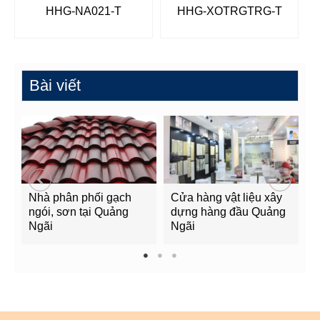
HHG-NA021-T
HHG-XOTRGTRG-T
Bài viết
Nhà phân phối gạch
Cửa hàng vật liệu xây
C
ngói, sơn tại Quảng
dựng hàng đầu Quảng
t
Ngãi
Ngãi
Q
1
2
3