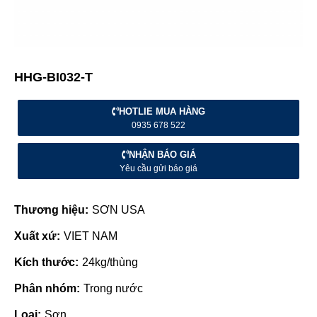
HHG-BI032-T
HOTLIE MUA HÀNG
0935 678 522
NHẬN BÁO GIÁ
Yêu cầu gửi báo giá
Thương hiệu:
SƠN USA
Xuất xứ:
VIET NAM
Kích thước:
24kg/thùng
Phân nhóm:
Trong nước
Loại:
Sơn