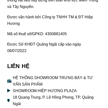
thống vật liệu xây dựng trên toàn khu vực Miền Trung
và Tây Nguyên.
Được vận hành bởi Công ty TNHH TM & ĐT Hiệp
Hương
Mã số thuế số/GPKD: 4300881405
Được Sở KHĐT Quảng Ngãi cấp vào ngày
06/07/2022
LIÊN HỆ
HỆ THỐNG SHOWROOM TRƯNG BÀY & TƯ
VẤN SẢN PHẨM
SHOWROOM HIỆP HƯƠNG PLAZA
18 Quang Trung, P. Lê Hồng Phong, TP. Quảng
Ngãi