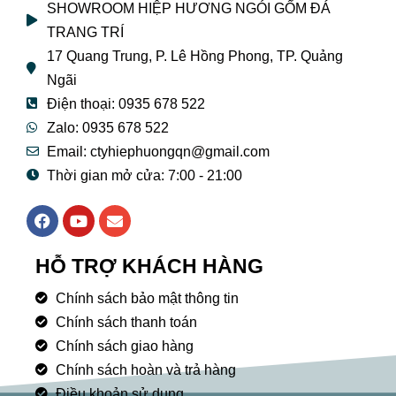
SHOWROOM HIỆP HƯƠNG NGÓI GỐM ĐÁ
TRANG TRÍ
17 Quang Trung, P. Lê Hồng Phong, TP. Quảng
Ngãi
Điện thoại: 0935 678 522
Zalo: 0935 678 522
Email: ctyhiephuongqn@gmail.com
Thời gian mở cửa: 7:00 - 21:00
F
Y
E
a
o
n
c
u
v
e
t
e
HỖ TRỢ KHÁCH HÀNG
b
u
l
o
b
o
Chính sách bảo mật thông tin
o
e
p
k
Chính sách thanh toán
e
Chính sách giao hàng
Chính sách hoàn và trả hàng
Điều khoản sử dụng