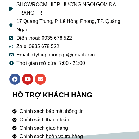
SHOWROOM HIỆP HƯƠNG NGÓI GỐM ĐÁ
TRANG TRÍ
17 Quang Trung, P. Lê Hồng Phong, TP. Quảng
Ngãi
Điện thoại: 0935 678 522
Zalo: 0935 678 522
Email: ctyhiephuongqn@gmail.com
Thời gian mở cửa: 7:00 - 21:00
F
Y
E
a
o
n
c
u
v
e
t
e
HỖ TRỢ KHÁCH HÀNG
b
u
l
o
b
o
o
e
p
Chính sách bảo mật thông tin
k
e
Chính sách thanh toán
Chính sách giao hàng
Chính sách hoàn và trả hàng