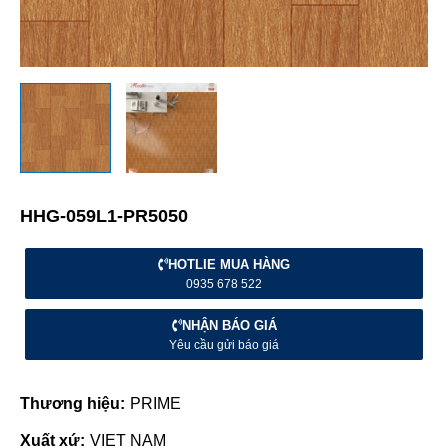
HHG-059L1-PR5050
HOTLIE MUA HÀNG
0935 678 522
NHẬN BÁO GIÁ
Yêu cầu gửi báo giá
Thương hiệu:
PRIME
Xuất xứ:
VIET NAM