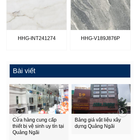
HHG-INT241274
HHG-V189J876P
Bài viết
Cửa hàng cung cấp
Bảng giá vật liệu xây
G
g
thiết bị vệ sinh uy tín tại
dựng Quảng Ngãi
Q
Quảng Ngãi