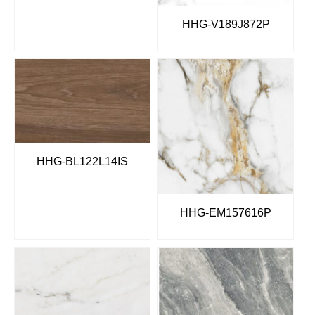
HHG-V189J872P
HHG-BL122L14IS
HHG-EM157616P