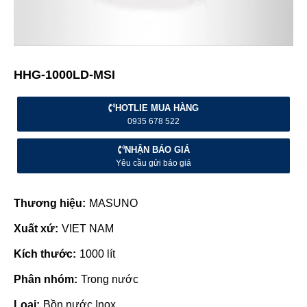
HHG-1000LD-MSI
HOTLIE MUA HÀNG
0935 678 522
NHẬN BÁO GIÁ
Yêu cầu gửi báo giá
Thương hiệu:
MASUNO
Xuất xứ:
VIET NAM
Kích thước:
1000 lít
Phân nhóm:
Trong nước
Loại:
Bồn nước Inox