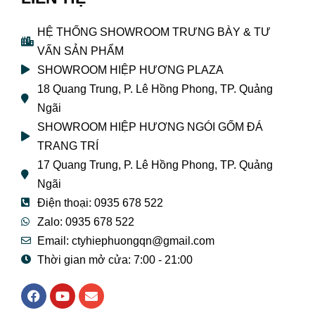
HỆ THỐNG SHOWROOM TRƯNG BÀY & TƯ
VẤN SẢN PHẨM
SHOWROOM HIỆP HƯƠNG PLAZA
18 Quang Trung, P. Lê Hồng Phong, TP. Quảng
Ngãi
SHOWROOM HIỆP HƯƠNG NGÓI GỐM ĐÁ
TRANG TRÍ
17 Quang Trung, P. Lê Hồng Phong, TP. Quảng
Ngãi
Điện thoại: 0935 678 522
Zalo: 0935 678 522
Email: ctyhiephuongqn@gmail.com
Thời gian mở cửa: 7:00 - 21:00
F
Y
E
a
o
n
c
u
v