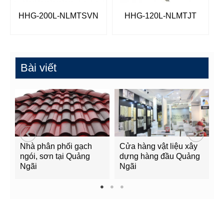
HHG-200L-NLMTSVN
HHG-120L-NLMTJT
Bài viết
Nhà phân phối gạch
Cửa hàng vật liệu xây
C
ngói, sơn tại Quảng
dựng hàng đầu Quảng
t
Ngãi
Ngãi
Q
1
2
3