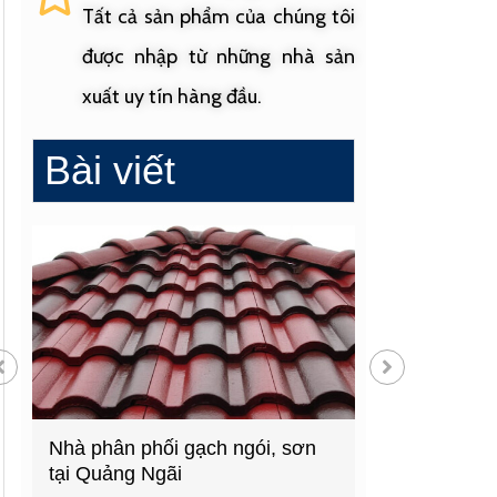
Tất cả sản phẩm của chúng tôi
được nhập từ những nhà sản
xuất uy tín hàng đầu.
Bài viết
Nhà phân phối gạch ngói, sơn
Cửa hàng vật liệu 
tại Quảng Ngãi
hàng đầu Quảng N