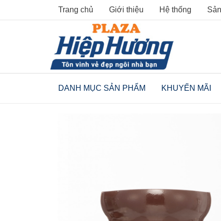
Skip
Trang chủ
Giới thiệu
Hệ thống
Sản
to
content
DANH MỤC SẢN PHẨM
KHUYẾN MÃI