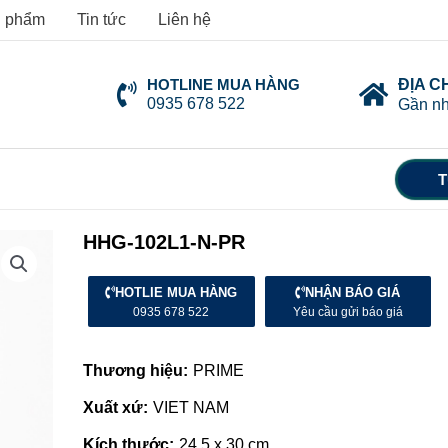
 phẩm
Tin tức
Liên hệ
HOTLINE MUA HÀNG
ĐỊA C
0935 678 522
Gần nh
T
HHG-102L1-N-PR
HOTLIE MUA HÀNG
NHẬN BÁO GIÁ
0935 678 522
Yêu cầu gửi báo giá
Thương hiệu:
PRIME
Xuất xứ:
VIET NAM
Kích thước:
24.5 x 30 cm