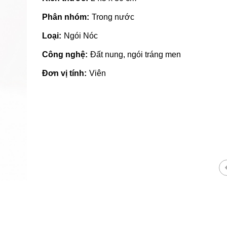
Phân nhóm:
Trong nước
Loại:
Ngói Nóc
Công nghệ:
Đất nung, ngói tráng men
Đơn vị tính:
Viên
Gạch ốp lát giá rẻ tại Quảng
Ngãi