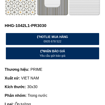
HHG-1042L1-PR3030
HOTLIE MUA HÀNG
0935 678 522
NHẬN BÁO GIÁ
Yêu cầu gửi báo giá
Thương hiệu:
PRIME
Xuất xứ:
VIET NAM
Kích thước:
30x30
Phân nhóm:
Trong nước
Loại:
Ốp tường