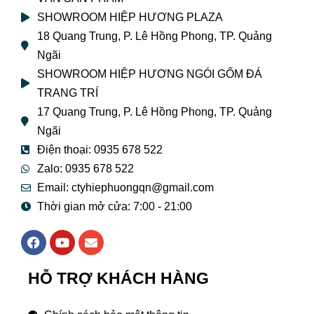
SHOWROOM HIỆP HƯƠNG PLAZA
18 Quang Trung, P. Lê Hồng Phong, TP. Quảng
Ngãi
SHOWROOM HIỆP HƯƠNG NGÓI GỐM ĐÁ
TRANG TRÍ
17 Quang Trung, P. Lê Hồng Phong, TP. Quảng
Ngãi
Điện thoại: 0935 678 522
Zalo: 0935 678 522
Email: ctyhiephuongqn@gmail.com
Thời gian mở cửa: 7:00 - 21:00
F
Y
E
a
o
n
c
u
v
e
t
e
HỖ TRỢ KHÁCH HÀNG
b
u
l
o
b
o
o
e
p