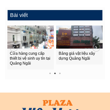
Bài viết
Cửa hàng cung cấp
Bảng giá vật liệu xây
G
g
thiết bị vệ sinh uy tín tại
dựng Quảng Ngãi
Q
Quảng Ngãi
1
2
3