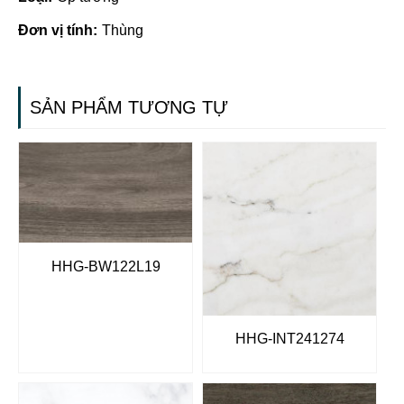
Đơn vị tính:
Thùng
SẢN PHẨM TƯƠNG TỰ
HHG-BW122L19
HHG-INT241274