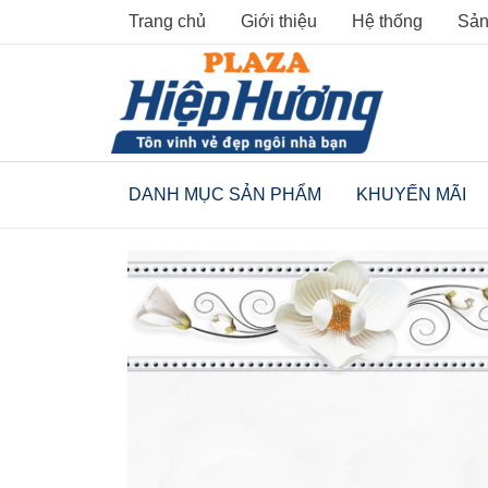
Skip
Trang chủ
Giới thiệu
Hệ thống
Sản
to
content
DANH MỤC SẢN PHẨM
KHUYẾN MÃI