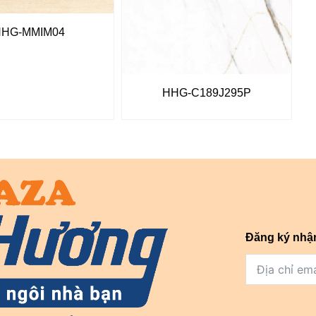
HHG-MMIM04
HHG-C189J295P
Đăng ký nhậ