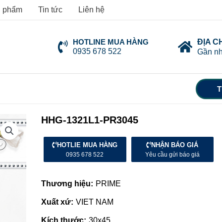
 phẩm
Tin tức
Liên hệ
HOTLINE MUA HÀNG
ĐỊA C
0935 678 522
Gần nh
T
HHG-1321L1-PR3045
HOTLIE MUA HÀNG
NHẬN BÁO GIÁ
0935 678 522
Yêu cầu gửi báo giá
Thương hiệu:
PRIME
Xuất xứ:
VIET NAM
Kích thước:
30x45