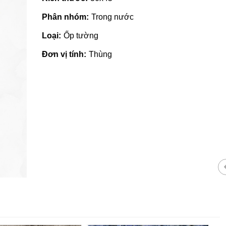
Phân nhóm:
Trong nước
Loại:
Ốp tường
Đơn vị tính:
Thùng
Gạch ốp lát giá rẻ tại Quảng
Nhà phân phối gạ
Ngãi
tại Quảng Ngãi