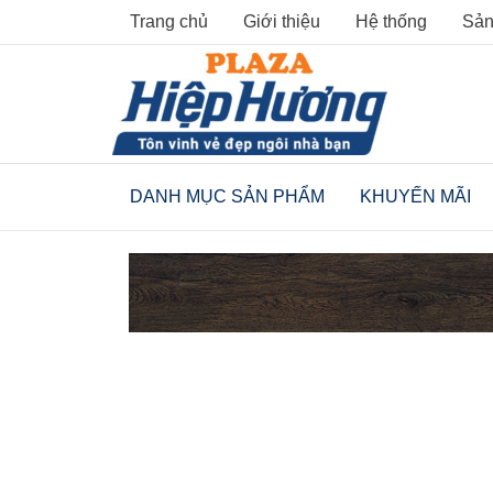
Skip
Trang chủ
Giới thiệu
Hệ thống
Sản
to
content
DANH MỤC SẢN PHẨM
KHUYẾN MÃI