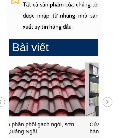
Tất cả sản phẩm của chúng tôi
được nhập từ những nhà sản
xuất uy tín hàng đầu.
Bài viết
Cửa hàng vật liệu xây dựng
Cửa hàng cung
hàng đầu Quảng Ngãi
sinh uy tín tạ