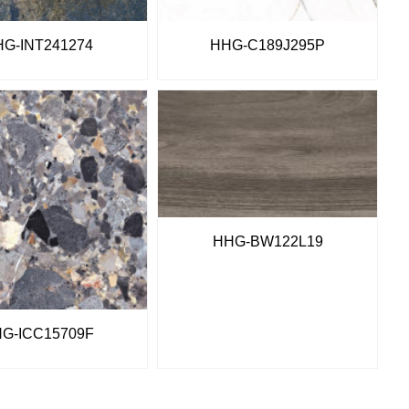
G-INT241274
HHG-C189J295P
HHG-BW122L19
G-ICC15709F