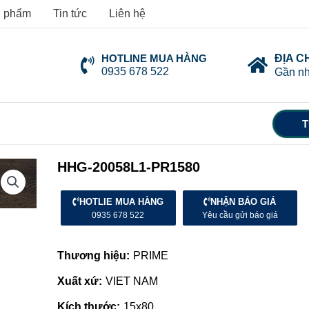
 phẩm
Tin tức
Liên hệ
HOTLINE MUA HÀNG
ĐỊA C
0935 678 522
Gần nh
T
HHG-20058L1-PR1580
HOTLIE MUA HÀNG
NHẬN BÁO GIÁ
0935 678 522
Yêu cầu gửi báo giá
Thương hiệu:
PRIME
Xuất xứ:
VIET NAM
Kích thước:
15x80