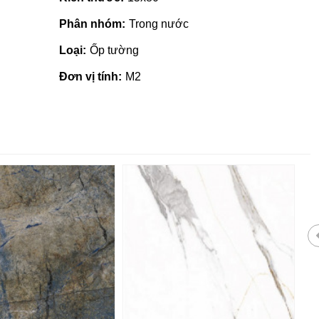
Phân nhóm:
Trong nước
Loại:
Ốp tường
Đơn vị tính:
M2
 giá rẻ tại Quảng
Nhà phân phối gạch ngói, sơn
tại Quảng Ngãi