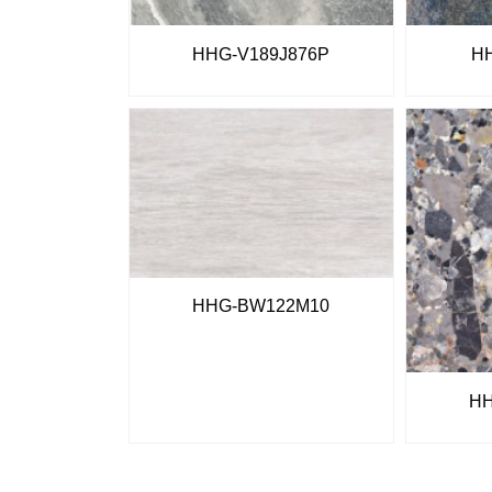
HHG-V189J876P
HH
HHG-BW122M10
HH