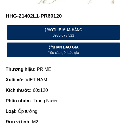
HHG-21402L1-PR60120
HOTLIE MUA HÀNG
0935 678 522
NHẬN BÁO GIÁ
Yêu cầu gửi báo giá
Thương hiệu:
PRIME
Xuất xứ:
VIET NAM
Kích thước:
60x120
Phân nhóm:
Trong Nước
Loại:
Ốp tường
Đơn vị tính:
M2