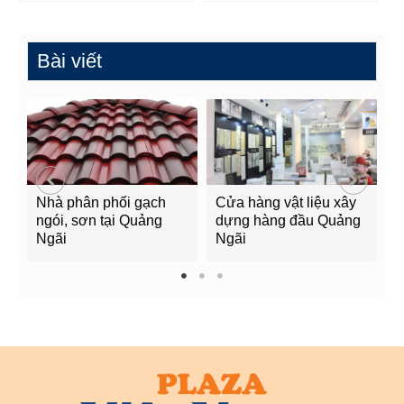
Bài viết
Nhà phân phối gạch
Cửa hàng vật liệu xây
C
ngói, sơn tại Quảng
dựng hàng đầu Quảng
t
Ngãi
Ngãi
Q
1
2
3