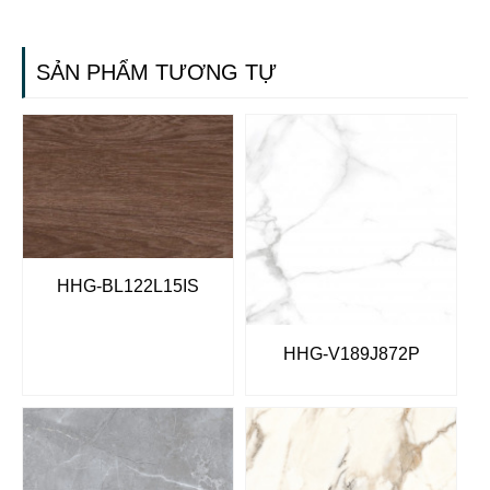
SẢN PHẨM TƯƠNG TỰ
HHG-BL122L15IS
HHG-V189J872P