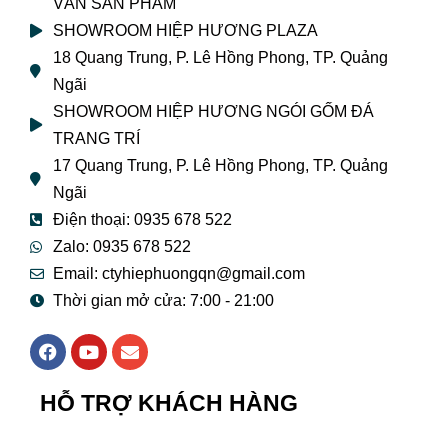
VẤN SẢN PHẨM
SHOWROOM HIỆP HƯƠNG PLAZA
18 Quang Trung, P. Lê Hồng Phong, TP. Quảng
Ngãi
SHOWROOM HIỆP HƯƠNG NGÓI GỐM ĐÁ
TRANG TRÍ
17 Quang Trung, P. Lê Hồng Phong, TP. Quảng
Ngãi
Điện thoại: 0935 678 522
Zalo: 0935 678 522
Email: ctyhiephuongqn@gmail.com
Thời gian mở cửa: 7:00 - 21:00
F
Y
E
a
o
n
c
u
v
e
t
e
HỖ TRỢ KHÁCH HÀNG
b
u
l
o
b
o