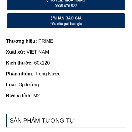
HOTLIE MUA HÀNG
0935 678 522
NHẬN BÁO GIÁ
Yêu cầu gửi báo giá
Thương hiệu:
PRIME
Xuất xứ:
VIET NAM
Kích thước:
60x120
Phân nhóm:
Trong Nước
Loại:
Ốp tường
Đơn vị tính:
M2
SẢN PHẨM TƯƠNG TỰ