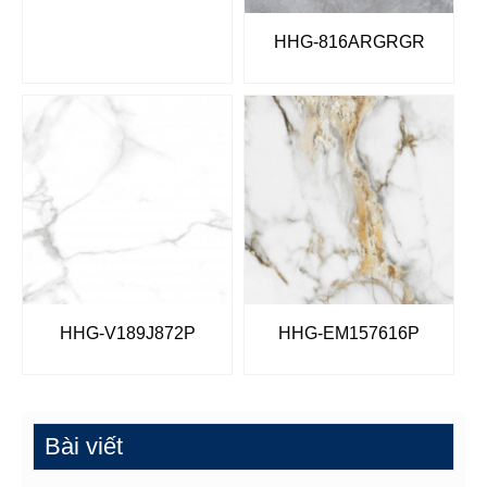
HHG-816ARGRGR
HHG-V189J872P
HHG-EM157616P
Bài viết