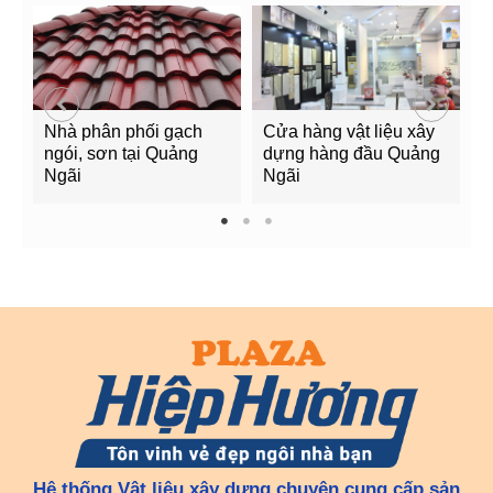
Nhà phân phối gạch
Cửa hàng vật liệu xây
C
ngói, sơn tại Quảng
dựng hàng đầu Quảng
t
Ngãi
Ngãi
Q
1
2
3
Hệ thống Vật liệu xây dựng chuyên cung cấp sản