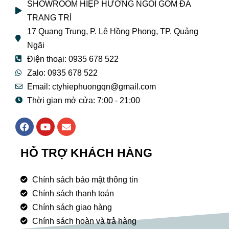
SHOWROOM HIỆP HƯƠNG NGÓI GỐM ĐÁ
TRANG TRÍ
17 Quang Trung, P. Lê Hồng Phong, TP. Quảng
Ngãi
Điện thoại: 0935 678 522
Zalo: 0935 678 522
Email: ctyhiephuongqn@gmail.com
Thời gian mở cửa: 7:00 - 21:00
F
Y
E
a
o
n
c
u
v
e
t
e
HỖ TRỢ KHÁCH HÀNG
b
u
l
o
b
o
o
e
p
Chính sách bảo mật thông tin
k
e
Chính sách thanh toán
Chính sách giao hàng
Chính sách hoàn và trả hàng