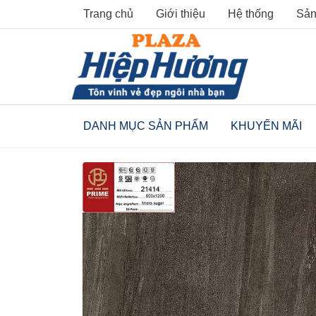
Skip
Trang chủ
Giới thiệu
Hệ thống
Sản
to
content
DANH MỤC SẢN PHẨM
KHUYẾN MÃI