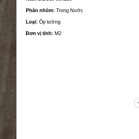
Phân nhóm:
Trong Nước
Loại:
Ốp tường
Đơn vị tính:
M2
 giá rẻ tại Quảng
Nhà phân phối gạch ngói, sơn
tại Quảng Ngãi