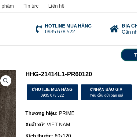
 phẩm
Tin tức
Liên hệ
HOTLINE MUA HÀNG
ĐỊA C
0935 678 522
Gần nh
T
HHG-21414L1-PR60120
HOTLIE MUA HÀNG
NHẬN BÁO GIÁ
0935 678 522
Yêu cầu gửi báo giá
Thương hiệu:
PRIME
Xuất xứ:
VIET NAM
Kích thước:
60x120