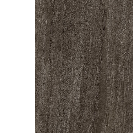
Gạch ốp lát
Ngãi