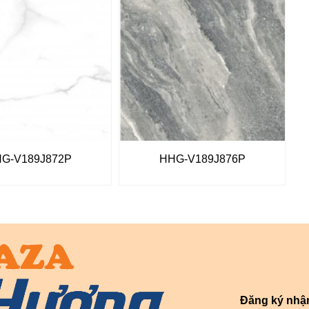
G-V189J872P
HHG-V189J876P
Đăng ký nhậ