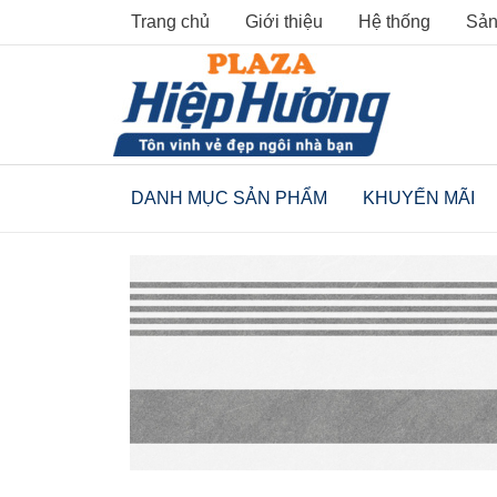
Skip
Trang chủ
Giới thiệu
Hệ thống
Sản
to
content
DANH MỤC SẢN PHẨM
KHUYẾN MÃI