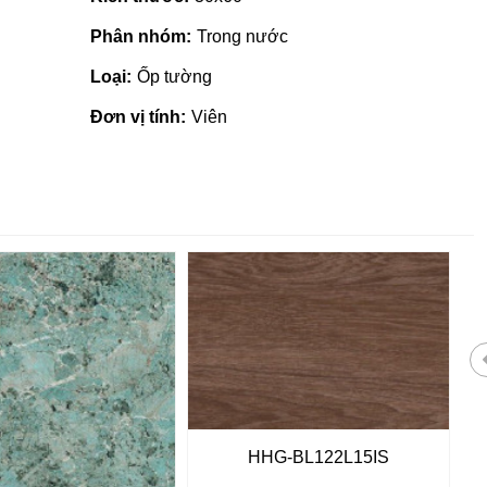
Phân nhóm:
Trong nước
Loại:
Ốp tường
Đơn vị tính:
Viên
 giá rẻ tại Quảng
Nhà phân phối gạch ngói, sơn
HHG-BL122L15IS
tại Quảng Ngãi