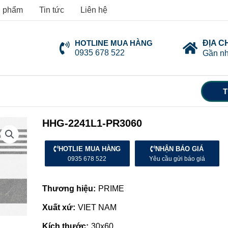
 phẩm
Tin tức
Liên hệ
HOTLINE MUA HÀNG
ĐỊA C
0935 678 522
Gần nh
T
HHG-2241L1-PR3060
HOTLIE MUA HÀNG
NHẬN BÁO GIÁ
0935 678 522
Yêu cầu gửi báo giá
Thương hiệu:
PRIME
Xuất xứ:
VIET NAM
Kích thước:
30x60