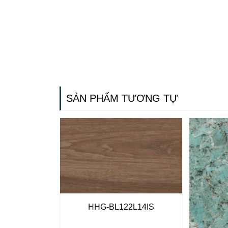
SẢN PHẨM TƯƠNG TỰ
Gạch ốp lát
HHG-BL122L14IS
Ngãi