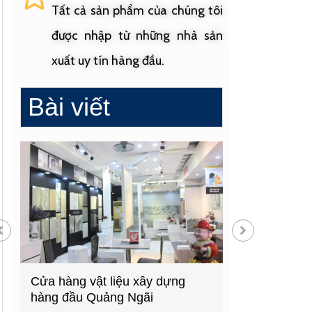
Tất cả sản phẩm của chúng tôi
được nhập từ những nhà sản
xuất uy tín hàng đầu.
Bài viết
Cửa hàng vật liệu xây dựng
Cửa hàng cung
hàng đầu Quảng Ngãi
sinh uy tín tạ