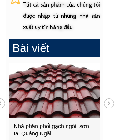
Tất cả sản phẩm của chúng tôi
được nhập từ những nhà sản
xuất uy tín hàng đầu.
Bài viết
Cửa hàng vật liệu xây dựng
Cửa hàng cung
hàng đầu Quảng Ngãi
sinh uy tín tạ