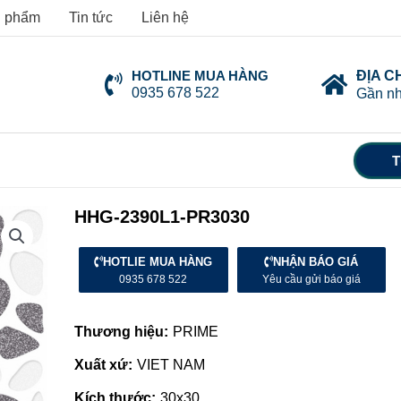
 phẩm
Tin tức
Liên hệ
HOTLINE MUA HÀNG
ĐỊA C
0935 678 522
Gần nh
T
HHG-2390L1-PR3030
HOTLIE MUA HÀNG
NHẬN BÁO GIÁ
0935 678 522
Yêu cầu gửi báo giá
Thương hiệu:
PRIME
Xuất xứ:
VIET NAM
Kích thước:
30x30