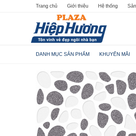
Skip
Trang chủ
Giới thiệu
Hệ thống
Sản
to
content
DANH MỤC SẢN PHẨM
KHUYẾN MÃI