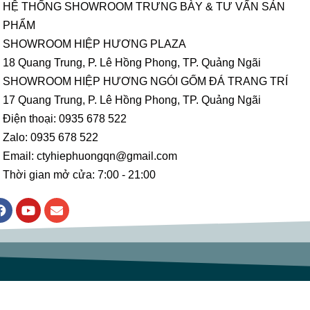
HỆ THỐNG SHOWROOM TRƯNG BÀY & TƯ VẤN SẢN
PHẨM
SHOWROOM HIỆP HƯƠNG PLAZA
18 Quang Trung, P. Lê Hồng Phong, TP. Quảng Ngãi
SHOWROOM HIỆP HƯƠNG NGÓI GỐM ĐÁ TRANG TRÍ
17 Quang Trung, P. Lê Hồng Phong, TP. Quảng Ngãi
Điện thoại: 0935 678 522
Zalo: 0935 678 522
Email: ctyhiephuongqn@gmail.com
Thời gian mở cửa: 7:00 - 21:00
F
Y
E
a
o
n
c
u
v
e
t
e
b
u
l
o
b
o
o
e
p
k
e