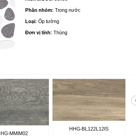
Phân nhóm:
Trong nước
Loại:
Ốp tường
Đơn vị tính:
Thùng
 giá rẻ tại Quảng
Nhà phân phối gạch ngói, sơn
HHG-BL122L12IS
tại Quảng Ngãi
HHG-MMIM02