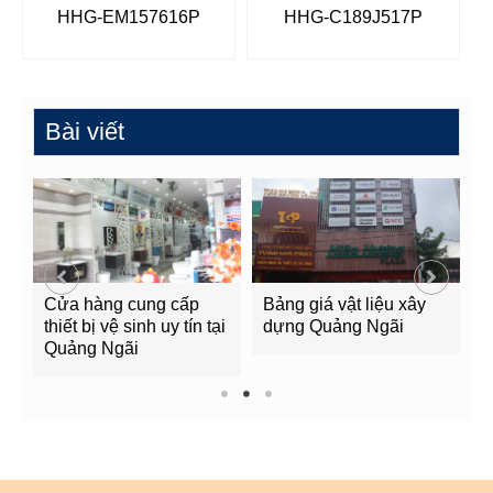
HHG-EM157616P
HHG-C189J517P
Bài viết
Cửa hàng cung cấp
Bảng giá vật liệu xây
G
g
thiết bị vệ sinh uy tín tại
dựng Quảng Ngãi
Q
Quảng Ngãi
1
2
3