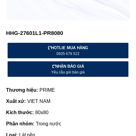
HHG-27601L1-PR8080
HOTLIE MUA HÀNG
0935 678 522
NHẬN BÁO GIÁ
Yêu cầu gửi báo giá
Thương hiệu:
PRIME
Xuất xứ:
VIET NAM
Kích thước:
80x80
Phân nhóm:
Trong nước
Loại:
Lát nền