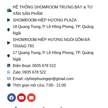
HỆ THỐNG SHOWROOM TRƯNG BÀY & TƯ
VẤN SẢN PHẨM
SHOWROOM HIỆP HƯƠNG PLAZA
18 Quang Trung, P. Lê Hồng Phong, TP. Quảng
Ngãi
SHOWROOM HIỆP HƯƠNG NGÓI GỐM ĐÁ
TRANG TRÍ
17 Quang Trung, P. Lê Hồng Phong, TP. Quảng
Ngãi
Điện thoại: 0935 678 522
Zalo: 0935 678 522
Email: ctyhiephuongqn@gmail.com
Thời gian mở cửa: 7:00 - 21:00
F
Y
E
a
o
n
c
u
v