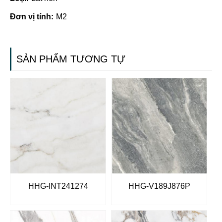
Đơn vị tính:
M2
SẢN PHẨM TƯƠNG TỰ
HHG-INT241274
HHG-V189J876P