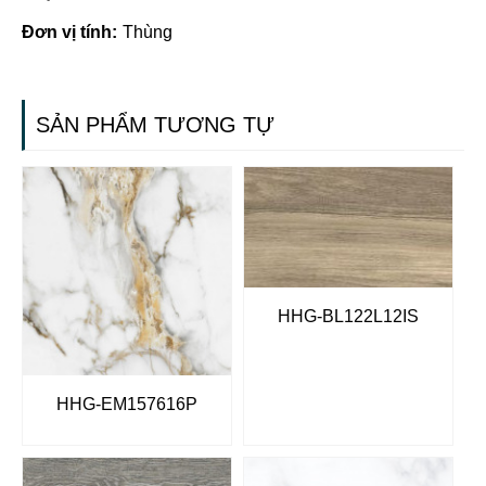
Đơn vị tính:
Thùng
SẢN PHẨM TƯƠNG TỰ
HHG-BL122L12IS
HHG-EM157616P