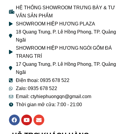
HỆ THỐNG SHOWROOM TRƯNG BÀY & TƯ
VẤN SẢN PHẨM
SHOWROOM HIỆP HƯƠNG PLAZA
18 Quang Trung, P. Lê Hồng Phong, TP. Quảng
Ngãi
SHOWROOM HIỆP HƯƠNG NGÓI GỐM ĐÁ
TRANG TRÍ
17 Quang Trung, P. Lê Hồng Phong, TP. Quảng
Ngãi
Điện thoại: 0935 678 522
Zalo: 0935 678 522
Email: ctyhiephuongqn@gmail.com
Thời gian mở cửa: 7:00 - 21:00
F
Y
E
a
o
n
c
u
v
e
t
e