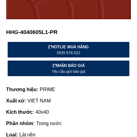
HHG-4040605L1-PR
HOTLIE MUA HÀNG
0935 678 522
NHẬN BÁO GIÁ
Yêu cầu gửi báo giá
Thương hiệu:
PRIME
Xuất xứ:
VIET NAM
Kích thước:
40x40
Phân nhóm:
Trong nước
Loại:
Lát nền