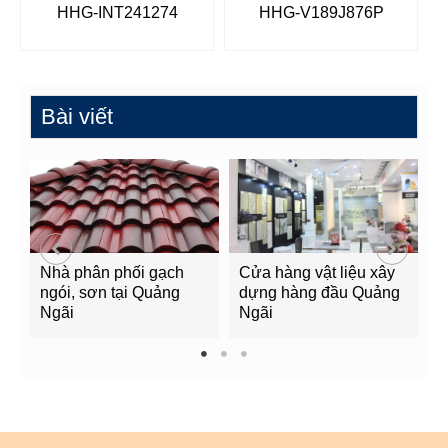
HHG-INT241274
HHG-V189J876P
Bài viết
Nhà phân phối gạch
Cửa hàng vật liệu xây
C
ngói, sơn tại Quảng
dựng hàng đầu Quảng
t
Ngãi
Ngãi
Q
1
2
3