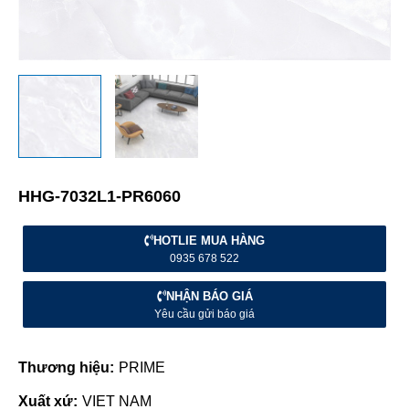
HHG-7032L1-PR6060
HOTLIE MUA HÀNG
0935 678 522
NHẬN BÁO GIÁ
Yêu cầu gửi báo giá
Thương hiệu:
PRIME
Xuất xứ:
VIET NAM