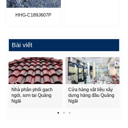
HHG-C189J607P
Bài viết
Nhà phân phối gạch
Cửa hàng vật liệu xây
C
ngói, sơn tại Quảng
dựng hàng đầu Quảng
t
Ngãi
Ngãi
Q
1
2
3