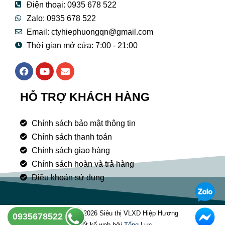
Điện thoại: 0935 678 522
Zalo: 0935 678 522
Email: ctyhiephuongqn@gmail.com
Thời gian mở cửa: 7:00 - 21:00
F
Y
E
a
o
n
c
u
v
e
t
e
HỖ TRỢ KHÁCH HÀNG
b
u
l
o
b
o
o
e
p
Chính sách bảo mật thông tin
k
e
Chính sách thanh toán
Chính sách giao hàng
Chính sách hoàn và trả hàng
Điều khoản sử dụng
Copyright © 2026 Siêu thị VLXD Hiệp Hương
0935678522
Thiết kế web bởi
Tổng Lưc