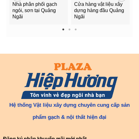
Nhà phân phối gạch
Cửa hàng vật liệu xây
C
ngói, sơn tại Quảng
dựng hàng đầu Quảng
t
Ngãi
Ngãi
Q
1
2
3
Hệ thống Vật liệu xây dựng chuyên cung cấp sản
phẩm gạch & nội thất hiện đại
Đăng ký nhận khuyến mãi mới nhất