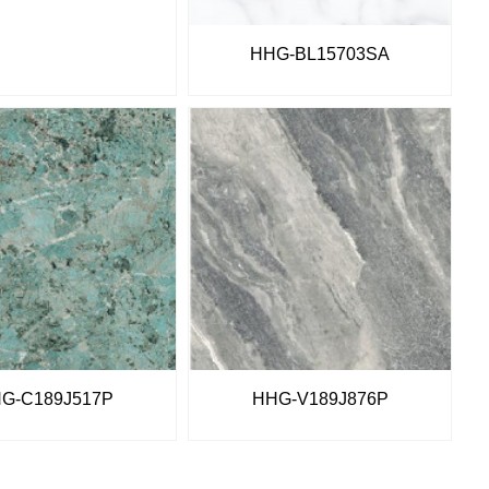
HHG-BL15703SA
G-C189J517P
HHG-V189J876P