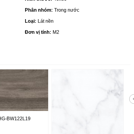
Phân nhóm:
Trong nước
Loại:
Lát nền
Đơn vị tính:
M2
HG-BW122L19
 giá rẻ tại Quảng
Nhà phân phối gạch ngói, sơn
tại Quảng Ngãi