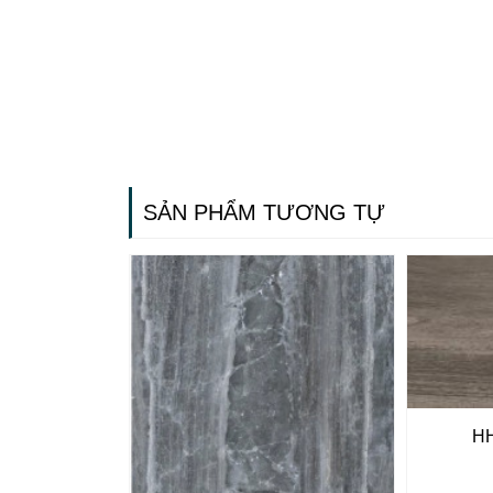
SẢN PHẨM TƯƠNG TỰ
H
Gạch ốp lát
Ngãi