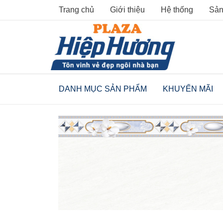
Skip
Trang chủ
Giới thiệu
Hệ thống
Sản
to
content
DANH MỤC SẢN PHẨM
KHUYẾN MÃI