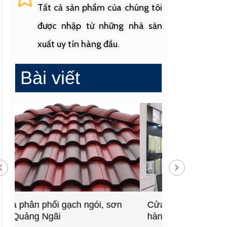
Tất cả sản phẩm của chúng tôi
được nhập từ những nhà sản
xuất uy tín hàng đầu.
Bài viết
Cửa hàng vật liệu xây dựng
Cửa hàng cung
hàng đầu Quảng Ngãi
sinh uy tín tạ