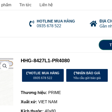
 phẩm
Tin tức
Liên hệ
HOTLINE MUA HÀNG
ĐỊA C
0935 678 522
Gần nh
T
HHG-8427L1-PR4080
HOTLIE MUA HÀNG
NHẬN BÁO GIÁ
0935 678 522
Yêu cầu gửi báo giá
Thương hiệu:
PRIME
Xuất xứ:
VIET NAM
Kích thước:
40x80