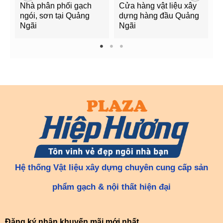
Nhà phân phối gạch
Cửa hàng vật liệu xây
C
ngói, sơn tại Quảng
dựng hàng đầu Quảng
t
Ngãi
Ngãi
Q
1
2
3
Hệ thống Vật liệu xây dựng chuyên cung cấp sản
phẩm gạch & nội thất hiện đại
Đăng ký nhận khuyến mãi mới nhất