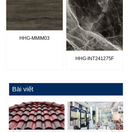
HHG-MMIM03
HHG-INT241275F
Bài viết