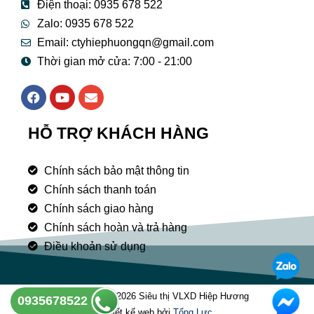
Điện thoại: 0935 678 522
Zalo: 0935 678 522
Email: ctyhiephuongqn@gmail.com
Thời gian mở cửa: 7:00 - 21:00
F
Y
E
a
o
n
c
u
v
e
t
e
HỖ TRỢ KHÁCH HÀNG
b
u
l
o
b
o
o
e
p
Chính sách bảo mật thông tin
k
e
Chính sách thanh toán
Chính sách giao hàng
Chính sách hoàn và trả hàng
Điều khoản sử dụng
Copyright © 2026 Siêu thị VLXD Hiệp Hương
0935678522
Thiết kế web bởi
Tổng Lưc