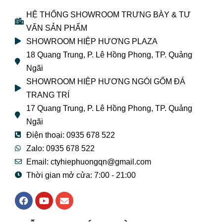
HỆ THỐNG SHOWROOM TRƯNG BÀY & TƯ
VẤN SẢN PHẨM
SHOWROOM HIỆP HƯƠNG PLAZA
18 Quang Trung, P. Lê Hồng Phong, TP. Quảng
Ngãi
SHOWROOM HIỆP HƯƠNG NGÓI GỐM ĐÁ
TRANG TRÍ
17 Quang Trung, P. Lê Hồng Phong, TP. Quảng
Ngãi
Điện thoại: 0935 678 522
Zalo: 0935 678 522
Email: ctyhiephuongqn@gmail.com
Thời gian mở cửa: 7:00 - 21:00
F
Y
E
a
o
n
c
u
v