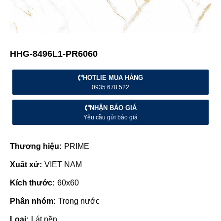
HHG-8496L1-PR6060
HOTLIE MUA HÀNG
0935 678 522
NHẬN BÁO GIÁ
Yêu cầu gửi báo giá
Thương hiệu:
PRIME
Xuất xứ:
VIET NAM
Kích thước:
60x60
Phân nhóm:
Trong nước
Loại:
Lát nền