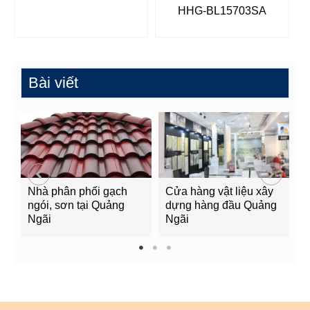
HHG-BL15703SA
Bài viết
Nhà phân phối gạch
Cửa hàng vật liệu xây
C
ngói, sơn tại Quảng
dựng hàng đầu Quảng
t
Ngãi
Ngãi
Q
1
2
3