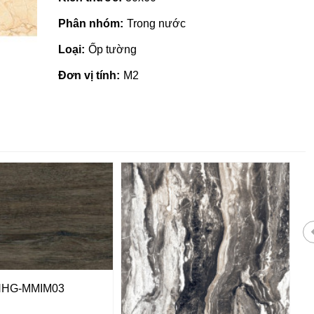
Phân nhóm:
Trong nước
Loại:
Ốp tường
Đơn vị tính:
M2
 giá rẻ tại Quảng
Nhà phân phối gạch ngói, sơn
HHG-MMIM03
tại Quảng Ngãi