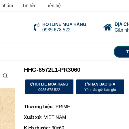
 phẩm
Tin tức
Liên hệ
HOTLINE MUA HÀNG
ĐỊA C
0935 678 522
Gần nh
T
HHG-8572L1-PR3060
HOTLIE MUA HÀNG
NHẬN BÁO GIÁ
0935 678 522
Yêu cầu gửi báo giá
Thương hiệu:
PRIME
Xuất xứ:
VIET NAM
Kích thước:
30x60