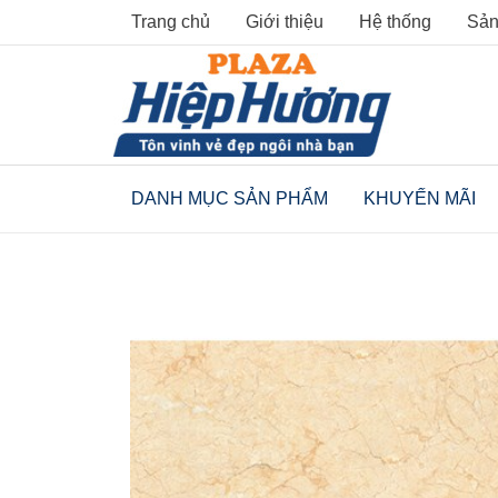
Skip
Trang chủ
Giới thiệu
Hệ thống
Sản
to
content
DANH MỤC SẢN PHẨM
KHUYẾN MÃI