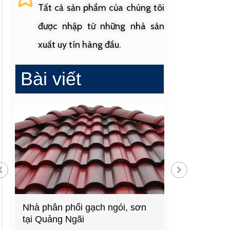
Tất cả sản phẩm của chúng tôi
được nhập từ những nhà sản
xuất uy tín hàng đầu.
Bài viết
Cửa hàng vật liệu xây dựng
Cửa hàng cung
hàng đầu Quảng Ngãi
sinh uy tín tạ