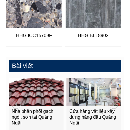
HHG-ICC15709F
HHG-BL18902
Bài viết
Nhà phân phối gạch
Cửa hàng vật liệu xây
C
ngói, sơn tại Quảng
dựng hàng đầu Quảng
t
Ngãi
Ngãi
Q