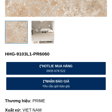
HHG-9103L1-PR6060
HOTLIE MUA HÀNG
0935 678 522
NHẬN BÁO GIÁ
Yêu cầu gửi báo giá
Thương hiệu:
PRIME
Xuất xứ:
VIET NAM