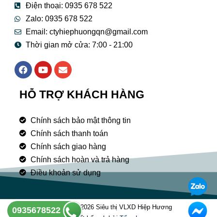
Điện thoại: 0935 678 522
Zalo: 0935 678 522
Email: ctyhiephuongqn@gmail.com
Thời gian mở cửa: 7:00 - 21:00
F
Y
E
a
o
n
c
u
v
e
t
e
HỖ TRỢ KHÁCH HÀNG
b
u
l
o
b
o
o
e
p
Chính sách bảo mật thông tin
k
e
Chính sách thanh toán
Chính sách giao hàng
Chính sách hoàn và trả hàng
Điều khoản sử dụng
Copyright © 2026 Siêu thị VLXD Hiệp Hương
0935678522