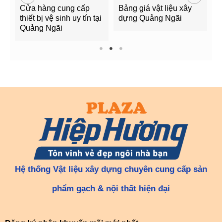
Cửa hàng cung cấp
Bảng giá vật liệu xây
G
g
thiết bị vệ sinh uy tín tại
dựng Quảng Ngãi
Q
Quảng Ngãi
1
2
3
Hệ thống Vật liệu xây dựng chuyên cung cấp sản
phẩm gạch & nội thất hiện đại