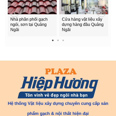
Nhà phân phối gạch
Cửa hàng vật liệu xây
C
ngói, sơn tại Quảng
dựng hàng đầu Quảng
t
Ngãi
Ngãi
Q
1
2
3
Hệ thống Vật liệu xây dựng chuyên cung cấp sản
phẩm gạch & nội thất hiện đại