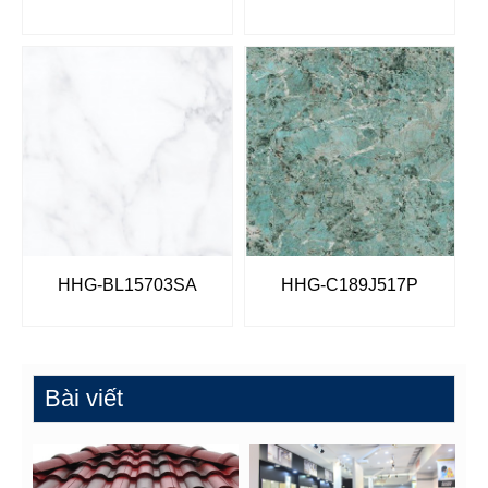
HHG-BL15703SA
HHG-C189J517P
Bài viết