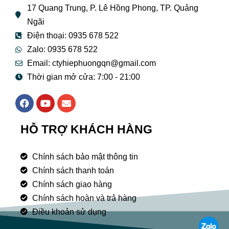
17 Quang Trung, P. Lê Hồng Phong, TP. Quảng
Ngãi
Điện thoại: 0935 678 522
Zalo: 0935 678 522
Email: ctyhiephuongqn@gmail.com
Thời gian mở cửa: 7:00 - 21:00
F
Y
E
a
o
n
c
u
v
e
t
e
HỖ TRỢ KHÁCH HÀNG
b
u
l
o
b
o
o
e
p
Chính sách bảo mật thông tin
k
e
Chính sách thanh toán
Chính sách giao hàng
Chính sách hoàn và trả hàng
Điều khoản sử dụng