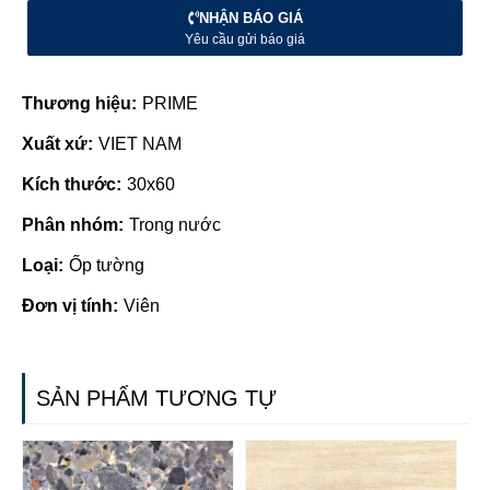
NHẬN BÁO GIÁ
Yêu cầu gửi báo giá
Thương hiệu:
PRIME
Xuất xứ:
VIET NAM
Kích thước:
30x60
Phân nhóm:
Trong nước
Loại:
Ốp tường
Đơn vị tính:
Viên
SẢN PHẨM TƯƠNG TỰ