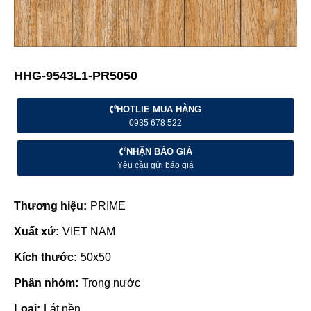
HHG-9543L1-PR5050
HOTLIE MUA HÀNG
0935 678 522
NHẬN BÁO GIÁ
Yêu cầu gửi báo giá
Thương hiệu:
PRIME
Xuất xứ:
VIET NAM
Kích thước:
50x50
Phân nhóm:
Trong nước
Loại:
Lát nền