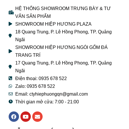
HỆ THỐNG SHOWROOM TRƯNG BÀY & TƯ
VẤN SẢN PHẨM
SHOWROOM HIỆP HƯƠNG PLAZA
18 Quang Trung, P. Lê Hồng Phong, TP. Quảng
Ngãi
SHOWROOM HIỆP HƯƠNG NGÓI GỐM ĐÁ
TRANG TRÍ
17 Quang Trung, P. Lê Hồng Phong, TP. Quảng
Ngãi
Điện thoại: 0935 678 522
Zalo: 0935 678 522
Email: ctyhiephuongqn@gmail.com
Thời gian mở cửa: 7:00 - 21:00
F
Y
E
a
o
n
c
u
v