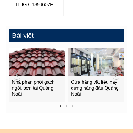
HHG-C189J607P
Bài viết
Nhà phân phối gạch
Cửa hàng vật liệu xây
C
ngói, sơn tại Quảng
dựng hàng đầu Quảng
t
Ngãi
Ngãi
Q
1
2
3