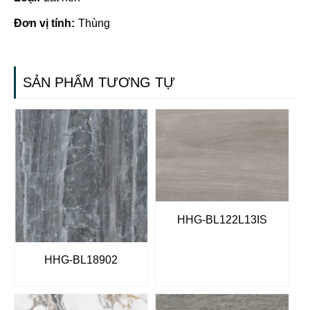
Đơn vị tính:
Thùng
SẢN PHẨM TƯƠNG TỰ
HHG-BL122L13IS
HHG-BL18902