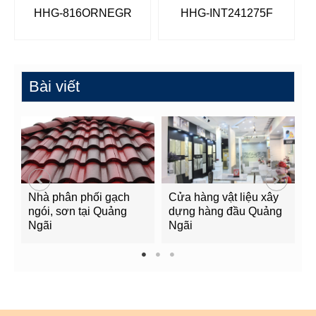
HHG-816ORNEGR
HHG-INT241275F
Bài viết
Nhà phân phối gạch
Cửa hàng vật liệu xây
C
ngói, sơn tại Quảng
dựng hàng đầu Quảng
t
Ngãi
Ngãi
Q
1
2
3