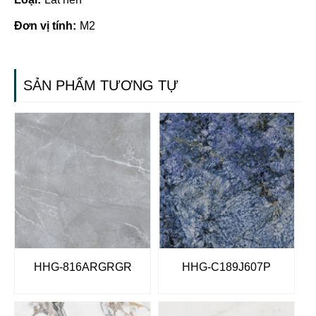
Đơn vị tính:
M2
SẢN PHẨM TƯƠNG TỰ
HHG-816ARGRGR
HHG-C189J607P