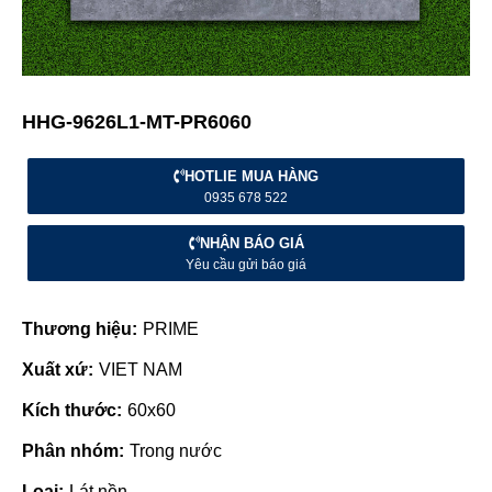
HHG-9626L1-MT-PR6060
HOTLIE MUA HÀNG
0935 678 522
NHẬN BÁO GIÁ
Yêu cầu gửi báo giá
Thương hiệu:
PRIME
Xuất xứ:
VIET NAM
Kích thước:
60x60
Phân nhóm:
Trong nước
Loại:
Lát nền