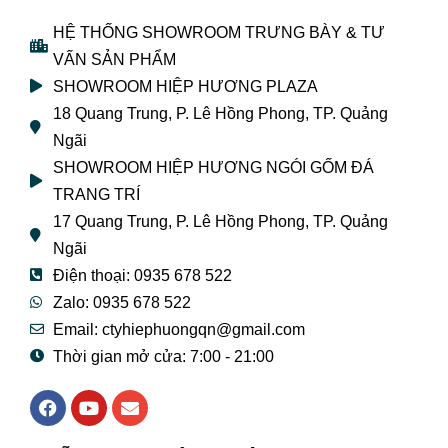
HỆ THỐNG SHOWROOM TRƯNG BÀY & TƯ
VẤN SẢN PHẨM
SHOWROOM HIỆP HƯƠNG PLAZA
18 Quang Trung, P. Lê Hồng Phong, TP. Quảng
Ngãi
SHOWROOM HIỆP HƯƠNG NGÓI GỐM ĐÁ
TRANG TRÍ
17 Quang Trung, P. Lê Hồng Phong, TP. Quảng
Ngãi
Điện thoại: 0935 678 522
Zalo: 0935 678 522
Email: ctyhiephuongqn@gmail.com
Thời gian mở cửa: 7:00 - 21:00
F
Y
E
a
o
n
c
u
v