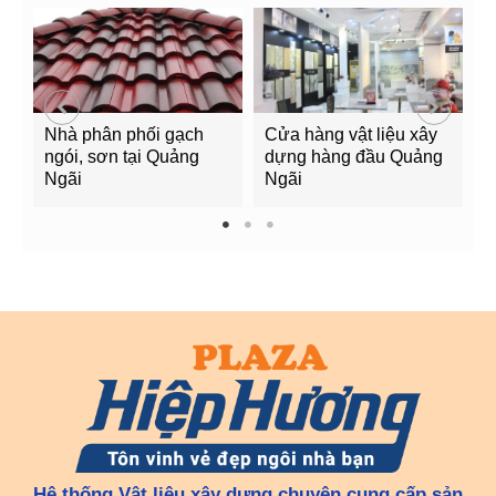
Nhà phân phối gạch
Cửa hàng vật liệu xây
C
ngói, sơn tại Quảng
dựng hàng đầu Quảng
t
Ngãi
Ngãi
Q
1
2
3
Hệ thống Vật liệu xây dựng chuyên cung cấp sản