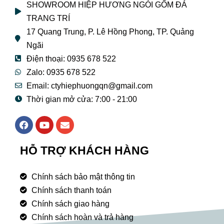
SHOWROOM HIỆP HƯƠNG NGÓI GỐM ĐÁ
TRANG TRÍ
17 Quang Trung, P. Lê Hồng Phong, TP. Quảng
Ngãi
Điện thoại: 0935 678 522
Zalo: 0935 678 522
Email: ctyhiephuongqn@gmail.com
Thời gian mở cửa: 7:00 - 21:00
F
Y
E
a
o
n
c
u
v
e
t
e
HỖ TRỢ KHÁCH HÀNG
b
u
l
o
b
o
o
e
p
Chính sách bảo mật thông tin
k
e
Chính sách thanh toán
Chính sách giao hàng
Chính sách hoàn và trả hàng