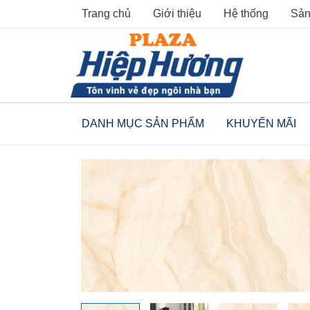
Skip
Trang chủ
Giới thiệu
Hệ thống
Sản
to
content
DANH MỤC SẢN PHẨM
KHUYẾN MÃI