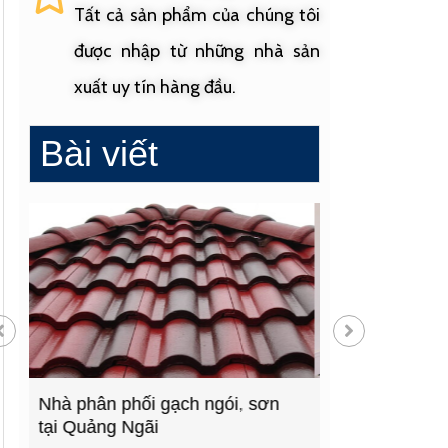
Tất cả sản phẩm của chúng tôi
được nhập từ những nhà sản
xuất uy tín hàng đầu.
Bài viết
Cửa hàng vật liệu xây dựng
Cửa hàng cung
hàng đầu Quảng Ngãi
sinh uy tín tạ