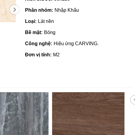
Phân nhóm:
Nhập Khẩu
Loại:
Lát nền
Bề mặt:
Bóng
Công nghệ:
Hiệu ứng CARVING.
Đơn vị tính:
M2
 giá rẻ tại Quảng
Nhà phân phối gạch ngói, sơn
tại Quảng Ngãi