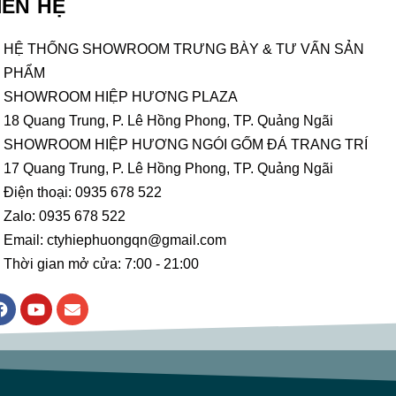
IÊN HỆ
HỆ THỐNG SHOWROOM TRƯNG BÀY & TƯ VẤN SẢN
PHẨM
SHOWROOM HIỆP HƯƠNG PLAZA
18 Quang Trung, P. Lê Hồng Phong, TP. Quảng Ngãi
SHOWROOM HIỆP HƯƠNG NGÓI GỐM ĐÁ TRANG TRÍ
17 Quang Trung, P. Lê Hồng Phong, TP. Quảng Ngãi
Điện thoại: 0935 678 522
Zalo: 0935 678 522
Email: ctyhiephuongqn@gmail.com
Thời gian mở cửa: 7:00 - 21:00
F
Y
E
a
o
n
c
u
v
e
t
e
b
u
l
o
b
o