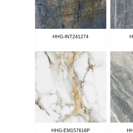
HHG-INT241274
H
HHG-EM157616P
HH