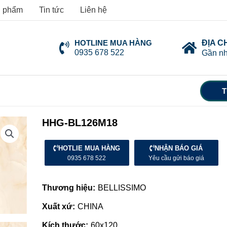
 phẩm
Tin tức
Liên hệ
HOTLINE MUA HÀNG
ĐỊA C
0935 678 522
Gần nh
T
HHG-BL126M18
HOTLIE MUA HÀNG
NHẬN BÁO GIÁ
0935 678 522
Yêu cầu gửi báo giá
Thương hiệu:
BELLISSIMO
Xuất xứ:
CHINA
Kích thước:
60x120