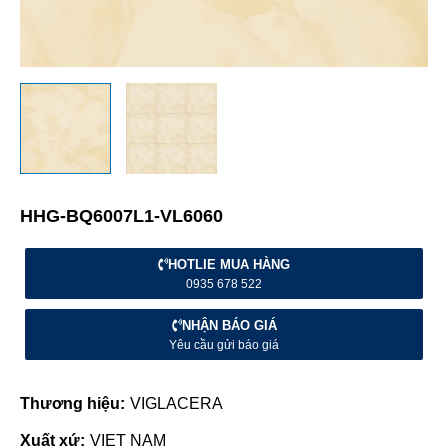
HHG-BQ6007L1-VL6060
HOTLIE MUA HÀNG
0935 678 522
NHẬN BÁO GIÁ
Yêu cầu gửi báo giá
Thương hiệu:
VIGLACERA
Xuất xứ:
VIET NAM