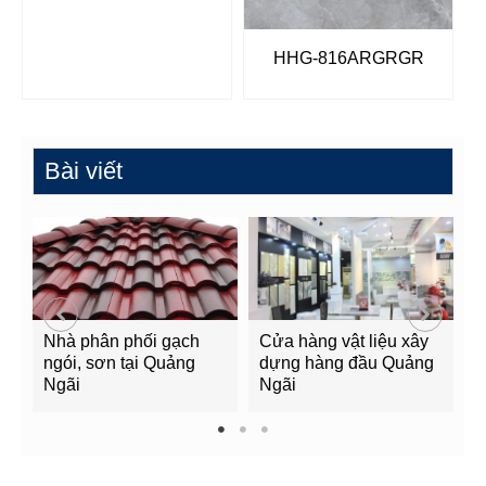
HHG-816ARGRGR
Bài viết
Nhà phân phối gạch
Cửa hàng vật liệu xây
C
ngói, sơn tại Quảng
dựng hàng đầu Quảng
t
Ngãi
Ngãi
Q
1
2
3