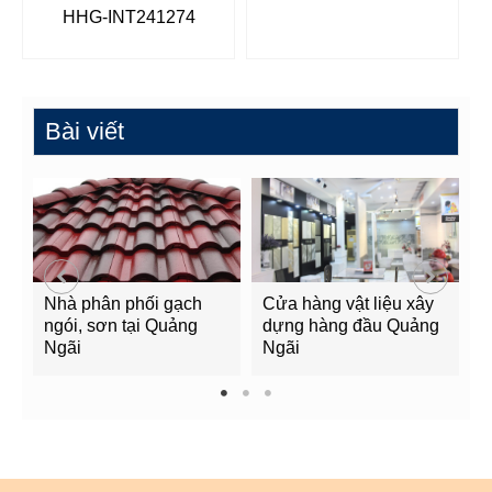
HHG-INT241274
Bài viết
Nhà phân phối gạch
Cửa hàng vật liệu xây
C
ngói, sơn tại Quảng
dựng hàng đầu Quảng
t
Ngãi
Ngãi
Q
1
2
3