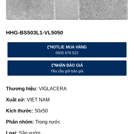
HHG-BS503L1-VL5050
HOTLIE MUA HÀNG
0935 678 522
NHẬN BÁO GIÁ
Yêu cầu gửi báo giá
Thương hiệu:
VIGLACERA
Xuất xứ:
VIET NAM
Kích thước:
50x50
Phân nhóm:
Trong nước
Loại:
Sân vườn