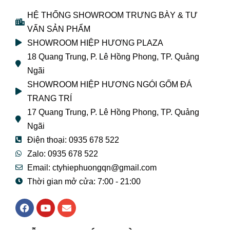
HỆ THỐNG SHOWROOM TRƯNG BÀY & TƯ
VẤN SẢN PHẨM
SHOWROOM HIỆP HƯƠNG PLAZA
18 Quang Trung, P. Lê Hồng Phong, TP. Quảng
Ngãi
SHOWROOM HIỆP HƯƠNG NGÓI GỐM ĐÁ
TRANG TRÍ
17 Quang Trung, P. Lê Hồng Phong, TP. Quảng
Ngãi
Điện thoại: 0935 678 522
Zalo: 0935 678 522
Email: ctyhiephuongqn@gmail.com
Thời gian mở cửa: 7:00 - 21:00
F
Y
E
a
o
n
c
u
v