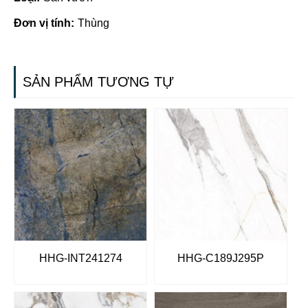
Đơn vị tính:
Thùng
SẢN PHẨM TƯƠNG TỰ
HHG-INT241274
HHG-C189J295P