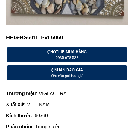
HHG-BS601L1-VL6060
HOTLIE MUA HÀNG
0935 678 522
NHẬN BÁO GIÁ
Yêu cầu gửi báo giá
Thương hiệu:
VIGLACERA
Xuất xứ:
VIET NAM
Kích thước:
60x60
Phân nhóm:
Trong nước