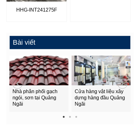
HHG-INT241275F
Bài viết
Nhà phân phối gạch
Cửa hàng vật liệu xây
C
ngói, sơn tại Quảng
dựng hàng đầu Quảng
t
Ngãi
Ngãi
Q
1
2
3