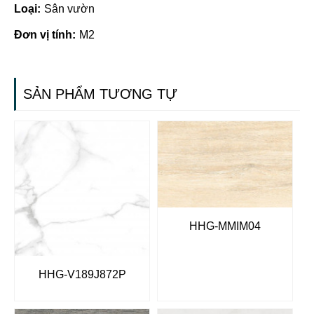
Loại:
Sân vườn
Đơn vị tính:
M2
SẢN PHẨM TƯƠNG TỰ
HHG-MMIM04
HHG-V189J872P