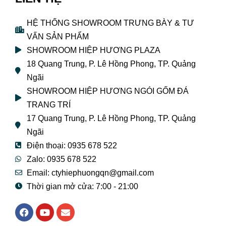
HỆ THỐNG SHOWROOM TRƯNG BÀY & TƯ
VẤN SẢN PHẨM
SHOWROOM HIỆP HƯƠNG PLAZA
18 Quang Trung, P. Lê Hồng Phong, TP. Quảng
Ngãi
SHOWROOM HIỆP HƯƠNG NGÓI GỐM ĐÁ
TRANG TRÍ
17 Quang Trung, P. Lê Hồng Phong, TP. Quảng
Ngãi
Điện thoại: 0935 678 522
Zalo: 0935 678 522
Email: ctyhiephuongqn@gmail.com
Thời gian mở cửa: 7:00 - 21:00
F
Y
E
a
o
n
c
u
v