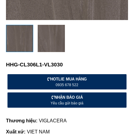
HHG-CL306L1-VL3030
HOTLIE MUA HÀNG
0935 678 522
NHẬN BÁO GIÁ
Yêu cầu gửi báo giá
Thương hiệu:
VIGLACERA
Xuất xứ:
VIET NAM