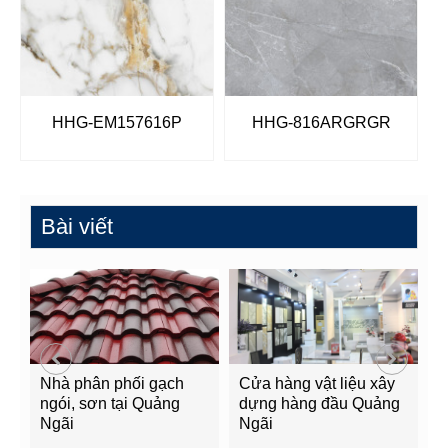
HHG-EM157616P
HHG-816ARGRGR
Bài viết
Nhà phân phối gạch
Cửa hàng vật liệu xây
C
ngói, sơn tại Quảng
dựng hàng đầu Quảng
t
Ngãi
Ngãi
Q