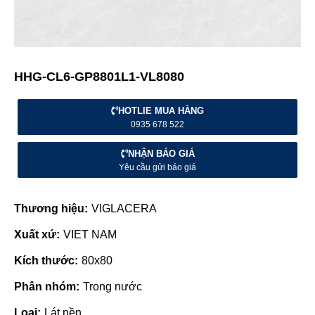
HHG-CL6-GP8801L1-VL8080
HOTLIE MUA HÀNG
0935 678 522
NHẬN BÁO GIÁ
Yêu cầu gửi báo giá
Thương hiệu:
VIGLACERA
Xuất xứ:
VIET NAM
Kích thước:
80x80
Phân nhóm:
Trong nước
Loại:
Lát nền