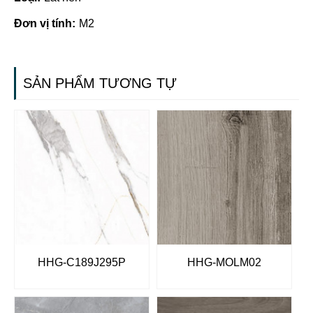
Đơn vị tính:
M2
SẢN PHẨM TƯƠNG TỰ
HHG-C189J295P
HHG-MOLM02