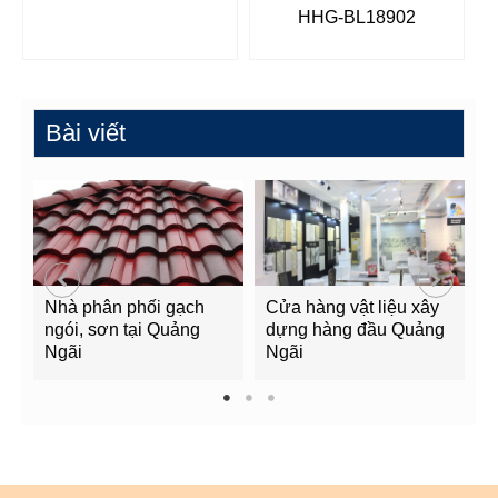
HHG-BL18902
Bài viết
Nhà phân phối gạch
Cửa hàng vật liệu xây
C
ngói, sơn tại Quảng
dựng hàng đầu Quảng
t
Ngãi
Ngãi
Q
1
2
3