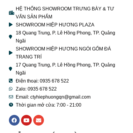
HỆ THỐNG SHOWROOM TRƯNG BÀY & TƯ
VẤN SẢN PHẨM
SHOWROOM HIỆP HƯƠNG PLAZA
18 Quang Trung, P. Lê Hồng Phong, TP. Quảng
Ngãi
SHOWROOM HIỆP HƯƠNG NGÓI GỐM ĐÁ
TRANG TRÍ
17 Quang Trung, P. Lê Hồng Phong, TP. Quảng
Ngãi
Điện thoại: 0935 678 522
Zalo: 0935 678 522
Email: ctyhiephuongqn@gmail.com
Thời gian mở cửa: 7:00 - 21:00
F
Y
E
a
o
n
c
u
v