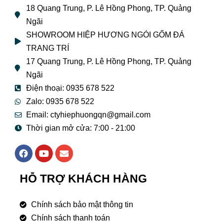
18 Quang Trung, P. Lê Hồng Phong, TP. Quảng
Ngãi
SHOWROOM HIỆP HƯƠNG NGÓI GỐM ĐÁ
TRANG TRÍ
17 Quang Trung, P. Lê Hồng Phong, TP. Quảng
Ngãi
Điện thoại: 0935 678 522
Zalo: 0935 678 522
Email: ctyhiephuongqn@gmail.com
Thời gian mở cửa: 7:00 - 21:00
F
Y
E
a
o
n
c
u
v
e
t
e
HỖ TRỢ KHÁCH HÀNG
b
u
l
o
b
o
o
e
p
Chính sách bảo mật thông tin
k
e
Chính sách thanh toán