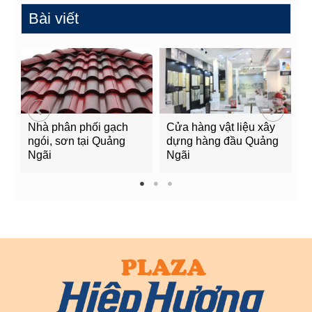
Bài viết
Nhà phân phối gạch
Cửa hàng vật liệu xây
C
ngói, sơn tại Quảng
dựng hàng đầu Quảng
t
Ngãi
Ngãi
Q
1
2
3