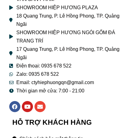
SHOWROOM HIỆP HƯƠNG PLAZA
18 Quang Trung, P. Lê Hồng Phong, TP. Quảng
Ngãi
SHOWROOM HIỆP HƯƠNG NGÓI GỐM ĐÁ
TRANG TRÍ
17 Quang Trung, P. Lê Hồng Phong, TP. Quảng
Ngãi
Điện thoại: 0935 678 522
Zalo: 0935 678 522
Email: ctyhiephuongqn@gmail.com
Thời gian mở cửa: 7:00 - 21:00
F
Y
E
a
o
n
c
u
v
e
t
e
HỖ TRỢ KHÁCH HÀNG
b
u
l
o
b
o
o
e
p