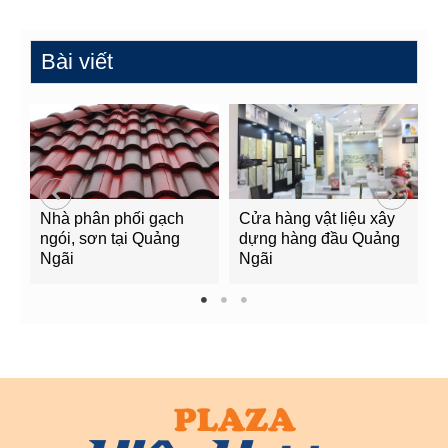
Bài viết
Nhà phân phối gạch
Cửa hàng vật liệu xây
C
ngói, sơn tại Quảng
dựng hàng đầu Quảng
t
Ngãi
Ngãi
Q
1
2
3