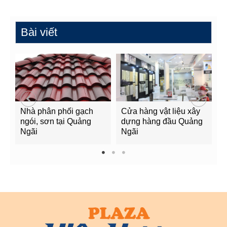
Bài viết
Nhà phân phối gạch
Cửa hàng vật liệu xây
C
ngói, sơn tại Quảng
dựng hàng đầu Quảng
t
Ngãi
Ngãi
Q
1
2
3