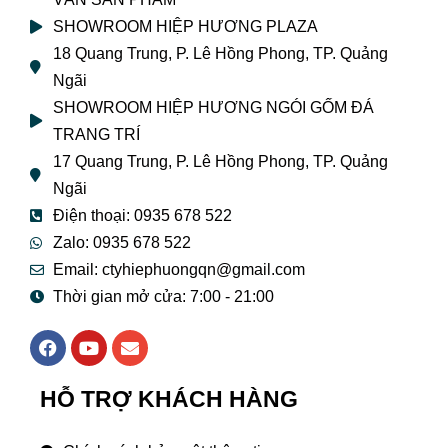
SHOWROOM HIỆP HƯƠNG PLAZA
18 Quang Trung, P. Lê Hồng Phong, TP. Quảng
Ngãi
SHOWROOM HIỆP HƯƠNG NGÓI GỐM ĐÁ
TRANG TRÍ
17 Quang Trung, P. Lê Hồng Phong, TP. Quảng
Ngãi
Điện thoại: 0935 678 522
Zalo: 0935 678 522
Email: ctyhiephuongqn@gmail.com
Thời gian mở cửa: 7:00 - 21:00
F
Y
E
a
o
n
c
u
v
e
t
e
HỖ TRỢ KHÁCH HÀNG
b
u
l
o
b
o
o
e
p