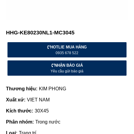
HHG-KE80230NL1-MC3045
HOTLIE MUA HÀNG
0935 678 522
NHẬN BÁO GIÁ
Yêu cầu gửi báo giá
Thương hiệu:
KIM PHONG
Xuất xứ:
VIET NAM
Kích thước:
30X45
Phân nhóm:
Trong nước
Loại:
Trang trí