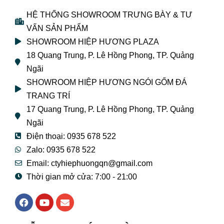
HỆ THỐNG SHOWROOM TRƯNG BÀY & TƯ
VẤN SẢN PHẨM
SHOWROOM HIỆP HƯƠNG PLAZA
18 Quang Trung, P. Lê Hồng Phong, TP. Quảng
Ngãi
SHOWROOM HIỆP HƯƠNG NGÓI GỐM ĐÁ
TRANG TRÍ
17 Quang Trung, P. Lê Hồng Phong, TP. Quảng
Ngãi
Điện thoại: 0935 678 522
Zalo: 0935 678 522
Email: ctyhiephuongqn@gmail.com
Thời gian mở cửa: 7:00 - 21:00
F
Y
E
a
o
n
c
u
v