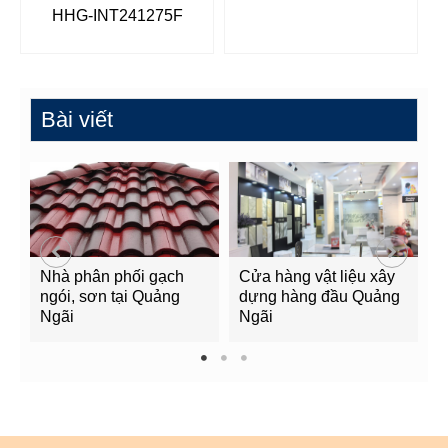
HHG-INT241275F
Bài viết
Nhà phân phối gạch
Cửa hàng vật liệu xây
C
ngói, sơn tại Quảng
dựng hàng đầu Quảng
t
Ngãi
Ngãi
Q
1
2
3