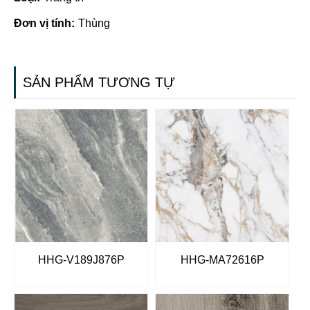
Đơn vị tính:
Thùng
SẢN PHẨM TƯƠNG TỰ
HHG-V189J876P
HHG-MA72616P