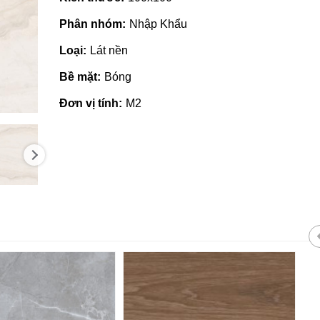
Phân nhóm:
Nhập Khẩu
Loại:
Lát nền
Bề mặt:
Bóng
Đơn vị tính:
M2
ạch ốp lát giá rẻ tại Quảng
Nhà phân phối gạch 
gãi
tại Quảng Ngãi