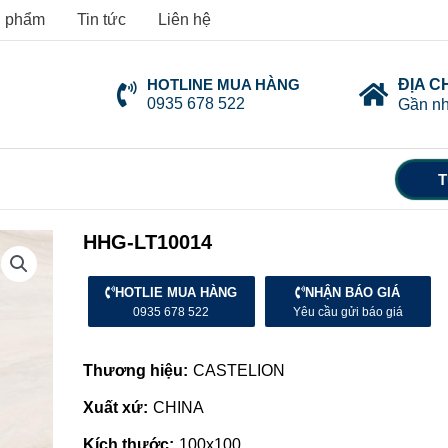
 phẩm
Tin tức
Liên hệ
HOTLINE MUA HÀNG
ĐỊA C
0935 678 522
Gần nh
T
HHG-LT10014
HOTLIE MUA HÀNG
NHẬN BÁO GIÁ
0935 678 522
Yêu cầu gửi báo giá
Thương hiệu:
CASTELION
Xuất xứ:
CHINA
Kích thước:
100x100