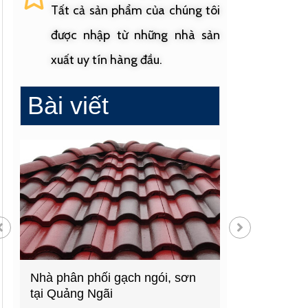
Tất cả sản phẩm của chúng tôi
được nhập từ những nhà sản
xuất uy tín hàng đầu.
Bài viết
ngói, sơn
Cửa hàng vật liệu xây dựng
Cửa 
hàng đầu Quảng Ngãi
sinh