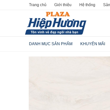
Skip
Trang chủ
Giới thiệu
Hệ thống
Sản
to
content
DANH MỤC SẢN PHẨM
KHUYẾN MÃI