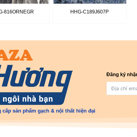
G-816ORNEGR
HHG-C189J607P
Đăng ký nhậ
 cấp sản phẩm gạch & nội thất hiện đại