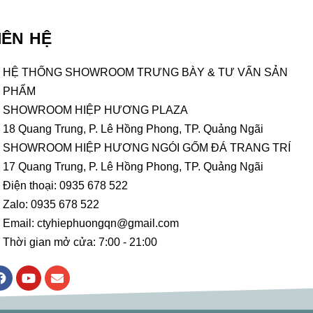
IÊN HỆ
HỆ THỐNG SHOWROOM TRƯNG BÀY & TƯ VẤN SẢN
PHẨM
SHOWROOM HIỆP HƯƠNG PLAZA
18 Quang Trung, P. Lê Hồng Phong, TP. Quảng Ngãi
SHOWROOM HIỆP HƯƠNG NGÓI GỐM ĐÁ TRANG TRÍ
17 Quang Trung, P. Lê Hồng Phong, TP. Quảng Ngãi
Điện thoại: 0935 678 522
Zalo: 0935 678 522
Email: ctyhiephuongqn@gmail.com
Thời gian mở cửa: 7:00 - 21:00
F
Y
E
a
o
n
c
u
v
e
t
e