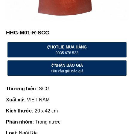
HHG-M01-R-SCG
HOTLIE MUA HÀNG
0935 678 522
NHẬN BÁO GIÁ
Yêu cầu gửi báo giá
Thương hiệu:
SCG
Xuất xứ:
VIET NAM
Kích thước:
20 x 42 cm
Phân nhóm:
Trong nước
Loại:
Ngói Rìa