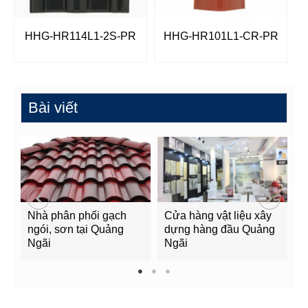
HHG-HR114L1-2S-PR
HHG-HR101L1-CR-PR
Bài viết
Nhà phân phối gạch
Cửa hàng vật liệu xây
C
ngói, sơn tại Quảng
dựng hàng đầu Quảng
t
Ngãi
Ngãi
Q
1
2
3