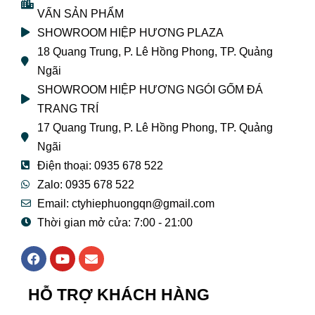
VẤN SẢN PHẨM
SHOWROOM HIỆP HƯƠNG PLAZA
18 Quang Trung, P. Lê Hồng Phong, TP. Quảng
Ngãi
SHOWROOM HIỆP HƯƠNG NGÓI GỐM ĐÁ
TRANG TRÍ
17 Quang Trung, P. Lê Hồng Phong, TP. Quảng
Ngãi
Điện thoại: 0935 678 522
Zalo: 0935 678 522
Email: ctyhiephuongqn@gmail.com
Thời gian mở cửa: 7:00 - 21:00
F
Y
E
a
o
n
c
u
v
e
t
e
HỖ TRỢ KHÁCH HÀNG
b
u
l
o
b
o