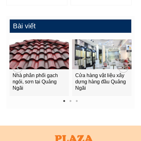
Bài viết
Nhà phân phối gạch
Cửa hàng vật liệu xây
C
ngói, sơn tại Quảng
dựng hàng đầu Quảng
t
Ngãi
Ngãi
Q
1
2
3