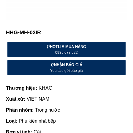
HHG-MH-02IR
HOTLIE MUA HÀNG
0935 678 522
NHẬN BÁO GIÁ
Yêu cầu gửi báo giá
Thương hiệu:
KHAC
Xuất xứ:
VIET NAM
Phân nhóm:
Trong nước
Loại:
Phụ kiện nhà bếp
Đơn vị tính:
Cái