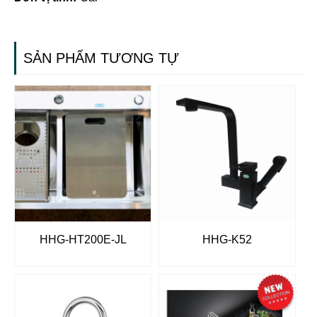
SẢN PHẨM TƯƠNG TỰ
HHG-HT200E-JL
HHG-K52