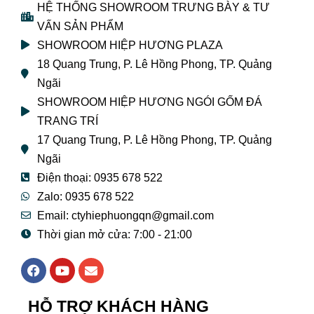
HỆ THỐNG SHOWROOM TRƯNG BÀY & TƯ
VẤN SẢN PHẨM
SHOWROOM HIỆP HƯƠNG PLAZA
18 Quang Trung, P. Lê Hồng Phong, TP. Quảng
Ngãi
SHOWROOM HIỆP HƯƠNG NGÓI GỐM ĐÁ
TRANG TRÍ
17 Quang Trung, P. Lê Hồng Phong, TP. Quảng
Ngãi
Điện thoại: 0935 678 522
Zalo: 0935 678 522
Email: ctyhiephuongqn@gmail.com
Thời gian mở cửa: 7:00 - 21:00
F
Y
E
a
o
n
c
u
v
e
t
e
HỖ TRỢ KHÁCH HÀNG
b
u
l