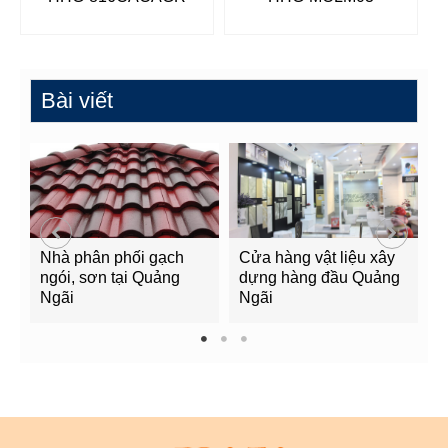
Bài viết
Nhà phân phối gạch
Cửa hàng vật liệu xây
C
ngói, sơn tại Quảng
dựng hàng đầu Quảng
t
Ngãi
Ngãi
Q
1
2
3