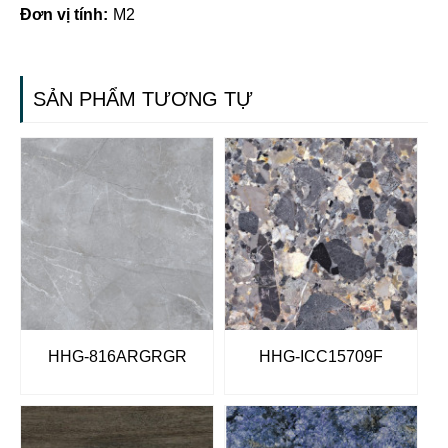
Đơn vị tính:
M2
SẢN PHẨM TƯƠNG TỰ
HHG-816ARGRGR
HHG-ICC15709F