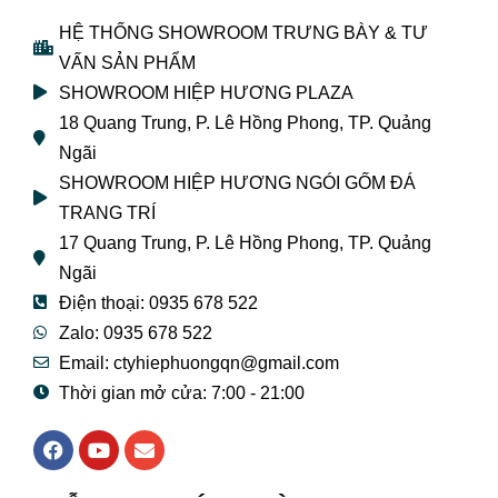
HỆ THỐNG SHOWROOM TRƯNG BÀY & TƯ
VẤN SẢN PHẨM
SHOWROOM HIỆP HƯƠNG PLAZA
18 Quang Trung, P. Lê Hồng Phong, TP. Quảng
Ngãi
SHOWROOM HIỆP HƯƠNG NGÓI GỐM ĐÁ
TRANG TRÍ
17 Quang Trung, P. Lê Hồng Phong, TP. Quảng
Ngãi
Điện thoại: 0935 678 522
Zalo: 0935 678 522
Email: ctyhiephuongqn@gmail.com
Thời gian mở cửa: 7:00 - 21:00
F
Y
E
a
o
n
c
u
v