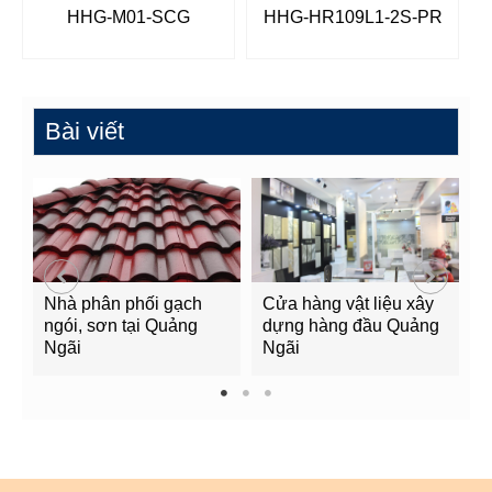
HHG-M01-SCG
HHG-HR109L1-2S-PR
Bài viết
Nhà phân phối gạch
Cửa hàng vật liệu xây
C
ngói, sơn tại Quảng
dựng hàng đầu Quảng
t
Ngãi
Ngãi
Q
1
2
3