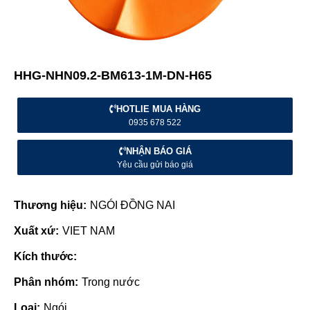
HHG-NHN09.2-BM613-1M-DN-H65
HOTLIE MUA HÀNG
0935 678 522
NHẬN BÁO GIÁ
Yêu cầu gửi báo giá
Thương hiệu:
NGÓI ĐỒNG NAI
Xuất xứ:
VIET NAM
Kích thước:
Phân nhóm:
Trong nước
Loại:
Ngói