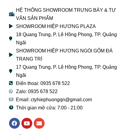
HỆ THỐNG SHOWROOM TRƯNG BÀY & TƯ
VẤN SẢN PHẨM
SHOWROOM HIỆP HƯƠNG PLAZA
18 Quang Trung, P. Lê Hồng Phong, TP. Quảng
Ngãi
SHOWROOM HIỆP HƯƠNG NGÓI GỐM ĐÁ
TRANG TRÍ
17 Quang Trung, P. Lê Hồng Phong, TP. Quảng
Ngãi
Điện thoại: 0935 678 522
Zalo: 0935 678 522
Email: ctyhiephuongqn@gmail.com
Thời gian mở cửa: 7:00 - 21:00
F
Y
E
a
o
n
c
u
v