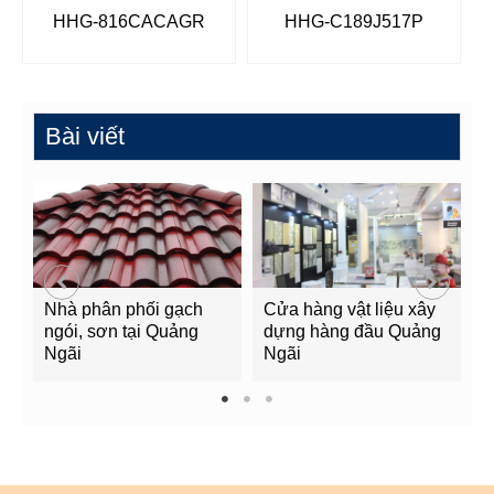
HHG-816CACAGR
HHG-C189J517P
Bài viết
Nhà phân phối gạch
Cửa hàng vật liệu xây
C
ngói, sơn tại Quảng
dựng hàng đầu Quảng
t
Ngãi
Ngãi
Q
1
2
3