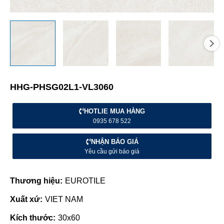
HHG-PHSG02L1-VL3060
HOTLIE MUA HÀNG
0935 678 522
NHẬN BÁO GIÁ
Yêu cầu gửi báo giá
Thương hiệu:
EUROTILE
Xuất xứ:
VIET NAM
Kích thước:
30x60